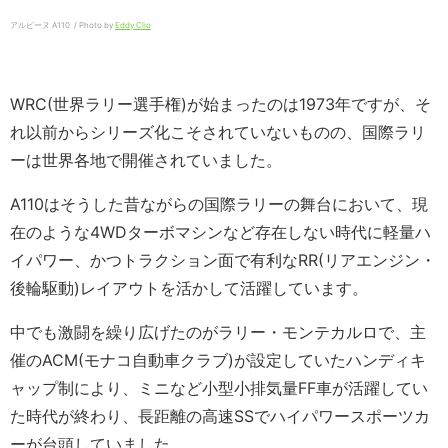
アルピーヌ A110 / Photo by
Eddy Clio
WRC(世界ラリー選手権)が始まったのは1973年ですが、そ
れ以前からシリーズ化こそされていないものの、国際ラリ
ーは世界各地で開催されていました。
A110はそうした昔ながらの国際ラリーの舞台において、現
在のような4WDターボマシンなど存在しない時代に軽量ハ
イパワー、かつトラクション面で有利なRR(リアエンジン・
後輪駆動)レイアウトを活かして活躍しています。
中でも激闘を繰り広げたのがラリー・モンテカルロで、主
催のACM(モナコ自動車クラブ)が設定していたハンディキ
ャップ制により、ミニなど小型小排気量FF車が活躍してい
た時代が終わり、長距離の高速SSでハイパワースポーツカ
ーが台頭していました。