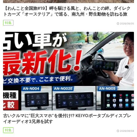
【わんこと全国旅#19】岬を駆ける風と、わんことの絆。ダイレク
トカーズ「オーステリア」で巡る、南九州・野生動物を訪ねる旅
特集
2026/08/05
古いクルマに“巨大スマホ”を後付け!? KEIYOポータブルディスプレ
イオーディオ3兄弟を試す
特集
2026/08/04