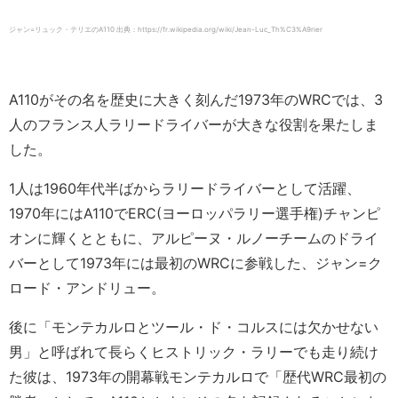
ジャン=リュック・テリエのA110 出典：https://fr.wikipedia.org/wiki/Jean-Luc_Th%C3%A9rier
A110がその名を歴史に大きく刻んだ1973年のWRCでは、3
人のフランス人ラリードライバーが大きな役割を果たしま
した。
1人は1960年代半ばからラリードライバーとして活躍、
1970年にはA110でERC(ヨーロッパラリー選手権)チャンピ
オンに輝くとともに、アルピーヌ・ルノーチームのドライ
バーとして1973年には最初のWRCに参戦した、ジャン=ク
ロード・アンドリュー。
後に「モンテカルロとツール・ド・コルスには欠かせない
男」と呼ばれて長らくヒストリック・ラリーでも走り続け
た彼は、1973年の開幕戦モンテカルロで「歴代WRC最初の