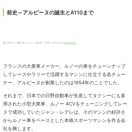
前史～アルピーヌの誕生とA110まで
後にA110へつ繋がるアルピーヌ第1作、A106 / Photo by
Mala Testa
フランスの大衆車メーカー、ルノーの車をチューンナップ
してレースやラリーで活躍するマシンに仕立てる名チュー
ナー、アルピーヌが創業したのは1954年のことでした。
それまで、日本での日野自動車が生産してタクシーにも多
用された小型大衆車、ルノー 4CVをチューニングしてレー
スで成功していたジャン・レデレは、そのマシンの好評さ
からルノー車をベースとした本格スポーツマシンを作る会
社を興します。