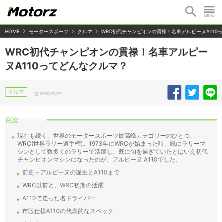
HOME
モータースポーツ
クルマ
WRC初代チャンピオンの貫禄！名車アルピーヌA110
WRC初代チャンピオンの貫禄！名車アルピー
ヌA110ってどんなクルマ？
クルマ
2020/12/27
目次
現在も続く、世界のモータースポーツ最高峰カテゴリーのひとつ、
WRC(世界ラリー選手権)。1973年にWRCが始まった時、既にラリーマ
シンとして数多くのラリーで活躍し、既に旬を過ぎていたとはいえ初代
チャンピオンマシンになったのが、アルピーヌ A110でした。
前史～アルピーヌの誕生とA110まで
WRC以前と、WRC初期の活躍
A110で走った名ドライバー
市販仕様A110の代表的なスペック