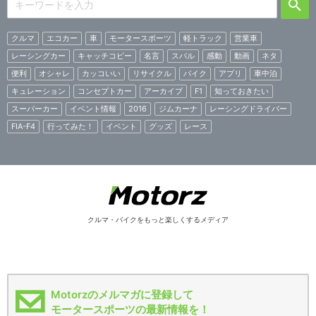
クルマ
エコカー
車
モータースポーツ
軽トラック
営業車
レーシングカー
キャッチコピー
名言
スバル
感動
動画
ネタ
便利
オシャレ
カッコいい
リサイクル
バイク
アプリ
車中泊
キュレーション
コンセプトカー
アーカイブ
F1
知っておきたい
スーパーカー
イベント情報
2016
ジムカーナ
レーシングドライバー
FIA-F4
行ってみた！
イベント
グッズ
レース
クルマ・バイクをもっと楽しくするメディア
Motorzのメルマガに登録して
モータースポーツの最新情報を！