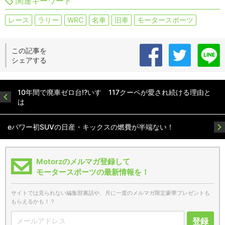
関連キーワード
レース
ラリー
WRC
名車
旧車
モータースポーツ
この記事を
シェアする
10年間で廃車ゼロ台!?いすゞ117クーペが愛され続ける理由と
は
eパワー初SUVの日産・キックスの燃費が半端ない！
Motorzのメルマガ登録して
モータースポーツの最新情報を！
サイトでは見られない編集部裏話や、月に一度のメルマガ限定豪華プレゼントも
もらえるかも！？
登録