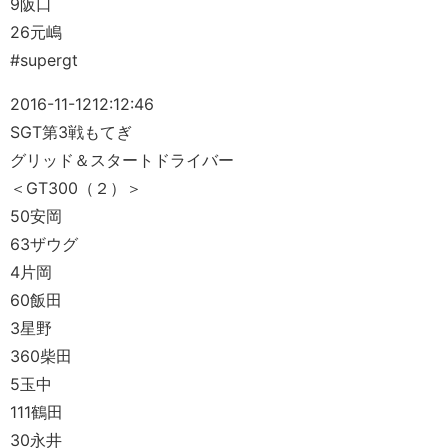
9阪口
26元嶋
#supergt
2016-11-12
12:12:46
SGT第3戦もてぎ
グリッド＆スタートドライバー
＜GT300（２）＞
50安岡
63ザウグ
4片岡
60飯田
3星野
360柴田
5玉中
111鶴田
30永井