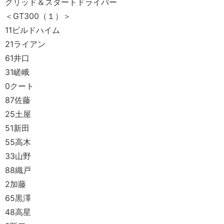
グリッド＆スタートドライバー
＜GT300（１）＞
11ビルドハイム
21ライアン
61井口
31嵯峨
0クート
87佐藤
25土屋
51新田
55高木
33山野
88織戸
2加藤
65黒澤
48高星