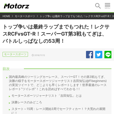
HOME
モータースポーツ
トップ争いは最終ラップまでもつれた！レクサスRCFvsGT-R！
トップ争いは最終ラップまでもつれた！レクサ
スRCFvsGT-R！スーパーGT第3戦もてぎは、
バトルしっぱなしの53周！
モータースポーツ
2016/11/12
目次
国内最高峰のツーリングカーレース、スーパーGT！その第3戦もてぎ、
決勝の様子をモータースポーツジャーナリスト吉田知弘(@f1beginners)
の実況ツイートで、どこよりも早くレポートします！世界最速のレース
レポート”ツイレポ”！これを読めばすべてわかる！!
モータースポーツジャーナリスト「吉田知弘」とは
決勝レースのみどころ
スタート～15周：レース開始3周でセーフティカー！？大荒れの展開
に！