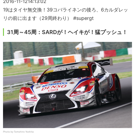
2016-11-12
14:13:02
19はタイヤ無交換！39コバライネンの後ろ、6カルダレッ
リの前に出ます（29周終わり） #supergt
31周～45周：SARDが！ヘイキが！猛プッシュ！
Photo by Tomohiro Yoshita