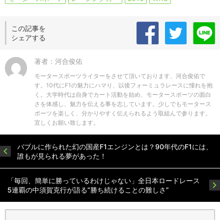
この記事を
シェアする
著者：河合俊佑
モータースポーツライターをさせて頂いております、河合俊佑で
す。10代にF1の魅力にハマり、以後フォーミュラレースに憧れを抱
く。大学時代は自身でカート活動を始め、モータースポーツの面白
さを体感し、魅力を伝える事を志しています。少しでもモータース
ポーツを楽しく、分かりやすく伝えられるよう取組んで参ります。
宜しくお願い致します。
バブルに作られた幻の国産F1エンジンとは？90年代のF1には、
誰もが見られる夢があった！
「毎回、簡単に勝っているわけじゃない」全日本ロードレース
5連覇の中須賀克行が語る“勝ち続けることの難しさ”