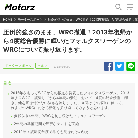
HOME
モータースポーツ
圧倒的強さのまま、WRC撤退！2013年復帰から4度総合優勝に
圧倒的強さのまま、WRC撤退！2013年復帰か
ら4度総合優勝に輝いたフォルクスワーゲンの
WRCについて振り返ります。
モータースポーツ
クルマ
2016/11/08
目次
2016年をもってWRCからの撤退を発表したフォルクスワーゲン。2013
年よりWRCに復帰してから4年間の活動において、4度の総合優勝に輝
き、他を寄せ付けない強さを誇りました。今回はその撤退に伴って、こ
れまでのWRCにおける活動を振り返ってみようと思います。
参戦以来4年間、WRCを制し続けたフォルクスワーゲン
2年間の準備期間で綿密なテストを実施
2013年：復帰初年度で早くも見せたその強さ