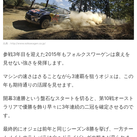
出典：http://www.volkswagen.co.jp/
参戦3年目を迎えた2015年もフォルクスワーゲンは衰えを
見せない強さを発揮します。
マシンの速さはさることながら3連覇を狙うオジェは、この
年も期待通りの活躍を見せます。
開幕3連勝という盤石なスタートを切ると、第10戦オースト
ラリアで優勝を飾り早々に3年連続の二冠を確定させるので
す。
最終的にオジェは前年と同じシーズン8勝を挙げ、一方チー