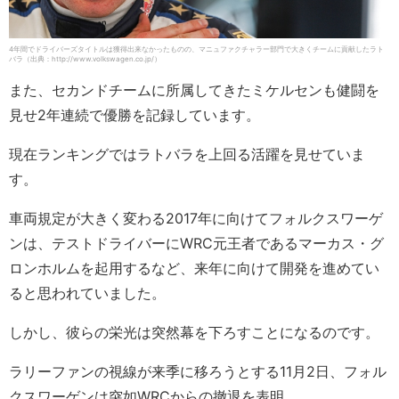
4年間でドライバーズタイトルは獲得出来なかったものの、マニュファクチャラー部門で大きくチームに貢献したラト
バラ（出典：http://www.volkswagen.co.jp/）
また、セカンドチームに所属してきたミケルセンも健闘を
見せ2年連続で優勝を記録しています。
現在ランキングではラトバラを上回る活躍を見せていま
す。
車両規定が大きく変わる2017年に向けてフォルクスワーゲ
ンは、テストドライバーにWRC元王者であるマーカス・グ
ロンホルムを起用するなど、来年に向けて開発を進めてい
ると思われていました。
しかし、彼らの栄光は突然幕を下ろすことになるのです。
ラリーファンの視線が来季に移ろうとする11月2日、フォル
クスワーゲンは突如WRCからの撤退を表明。