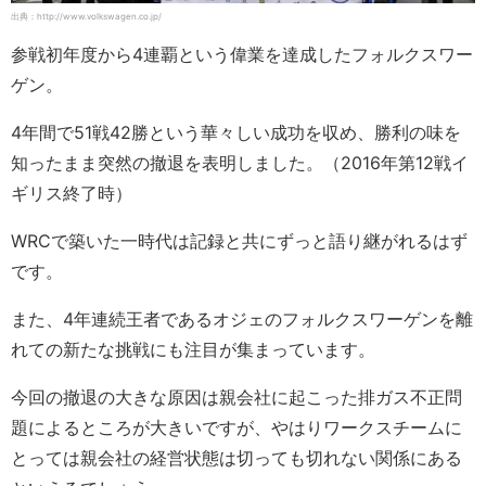
出典：http://www.volkswagen.co.jp/
参戦初年度から4連覇という偉業を達成したフォルクスワー
ゲン。
4年間で51戦42勝という華々しい成功を収め、勝利の味を
知ったまま突然の撤退を表明しました。（2016年第12戦イ
ギリス終了時）
WRCで築いた一時代は記録と共にずっと語り継がれるはず
です。
また、4年連続王者であるオジェのフォルクスワーゲンを離
れての新たな挑戦にも注目が集まっています。
今回の撤退の大きな原因は親会社に起こった排ガス不正問
題によるところが大きいですが、やはりワークスチームに
とっては親会社の経営状態は切っても切れない関係にある