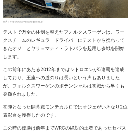
出典：http://www.volkswagen.co.jp/
テストで万全の体制を整えたフォルクスワーゲンは、ワー
クスチームのレギュラードライバーにテストから携わって
きたオジェとヤリ＝マティ・ラトバラを起用し参戦を開始
します。
この前年にあたる2012年まではシトロエンが5連覇を達成
しており、王座への道のりは長いという声もありました
が、フォルクスワーゲンのポテンシャルは初戦から早くも
発揮されました。
初陣となった開幕戦モンテカルロではオジェがいきなり2位
表彰台を獲得したのです。
この時の優勝は前年までWRCの絶対的王者であったセバス