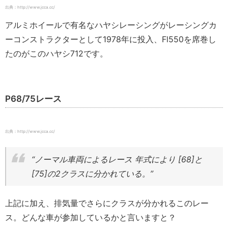
出典：http://www.jcca.cc/
アルミホイールで有名なハヤシレーシングがレーシングカ
ーコンストラクターとして1978年に投入、Fl550を席巻し
たのがこのハヤシ712です。
P68/75レース
出典：http://www.jcca.cc/
“ノーマル車両によるレース 年式により [68]と
[75]の2クラスに分かれている。”
上記に加え、排気量でさらにクラスが分かれるこのレー
ス。どんな車が参加しているかと言いますと？