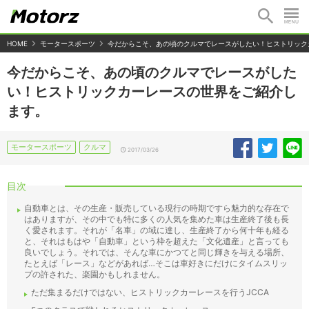
HOME
モータースポーツ
今だからこそ、あの頃のクルマでレースがしたい！ヒストリック
今だからこそ、あの頃のクルマでレースがした
い！ヒストリックカーレースの世界をご紹介し
ます。
モータースポーツ
クルマ
2017/03/26
目次
自動車とは、その生産・販売している現行の時期ですら魅力的な存在で
はありますが、その中でも特に多くの人気を集めた車は生産終了後も長
く愛されます。それが「名車」の域に達し、生産終了から何十年も経る
と、それはもはや「自動車」という枠を超えた「文化遺産」と言っても
良いでしょう。それでは、そんな車にかつてと同じ輝きを与える場所、
たとえば「レース」などがあれば…そこは車好きにだけにタイムスリッ
プの許された、楽園かもしれません。
ただ集まるだけではない、ヒストリックカーレースを行うJCCA