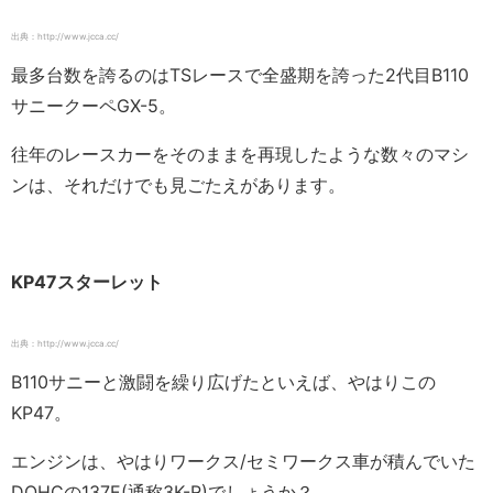
出典：http://www.jcca.cc/
最多台数を誇るのはTSレースで全盛期を誇った2代目B110
サニークーペGX-5。
往年のレースカーをそのままを再現したような数々のマシ
ンは、それだけでも見ごたえがあります。
KP47スターレット
出典：http://www.jcca.cc/
B110サニーと激闘を繰り広げたといえば、やはりこの
KP47。
エンジンは、やはりワークス/セミワークス車が積んでいた
DOHCの137E(通称3K-R)でしょうか？