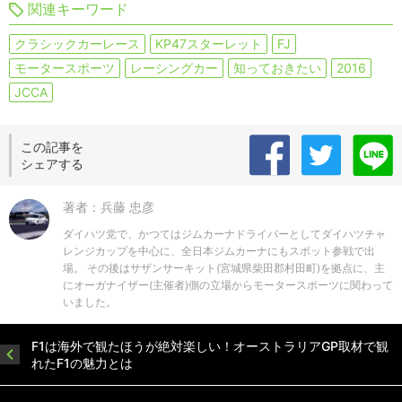
関連キーワード
クラシックカーレース
KP47スターレット
FJ
モータースポーツ
レーシングカー
知っておきたい
2016
JCCA
この記事を
シェアする
著者：兵藤 忠彦
ダイハツ党で、かつてはジムカーナドライバーとしてダイハツチャ
レンジカップを中心に、全日本ジムカーナにもスポット参戦で出
場。 その後はサザンサーキット(宮城県柴田郡村田町)を拠点に、主
にオーガナイザー(主催者)側の立場からモータースポーツに関わって
いました。
F1は海外で観たほうが絶対楽しい！オーストラリアGP取材で観
れたF1の魅力とは