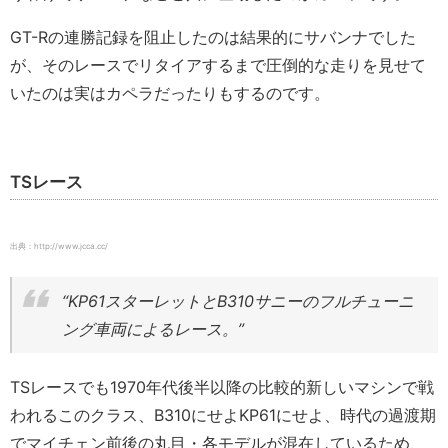
GT-Rの連勝記録を阻止したのは結果的にサバンナでした
が、そのレースでリタイアするまで圧倒的な走りを見せて
いたのは実はカペラだったりもするのです。
TSレース
出典：http://www.jcca.cc/
“KP61スターレットとB310サニーのフルチューニ
ング車両によるレース。”
TSレースでも1970年代後半以降の比較的新しいマシンで戦
われるこのクラス、B310にせよKP61にせよ、時代の過渡期
でマイチェン前後の丸目・各モデルが混在しているため、