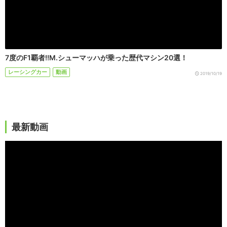
7度のF1覇者!!M.シューマッハが乗った歴代マシン20選！
レーシングカー
動画
2019/10/19
最新動画