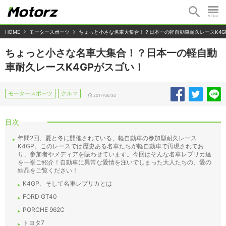
HOME
モータースポーツ
ちょっと小さな名車大集合！？日本一の軽自動車耐久レースK4G
ちょっと小さな名車大集合！？日本一の軽自動
車耐久レースK4GPがスゴい！
モータースポーツ
クルマ
2017/06/30
目次
年間2回、夏と冬に開催されている、軽自動車の参加型耐久レース
K4GP。このレースでは歴史ある名車たちが軽自動車で再現されてお
り、参加者やメディアを賑わせています。今回はそんな名車レプリカ達
を一挙ご紹介！自動車に異常な愛情を注いでしまった大人たちの、愛の
結晶をご覧ください！
K4GP、そして名車レプリカとは
FORD GT40
PORCHE 962C
トヨタ7