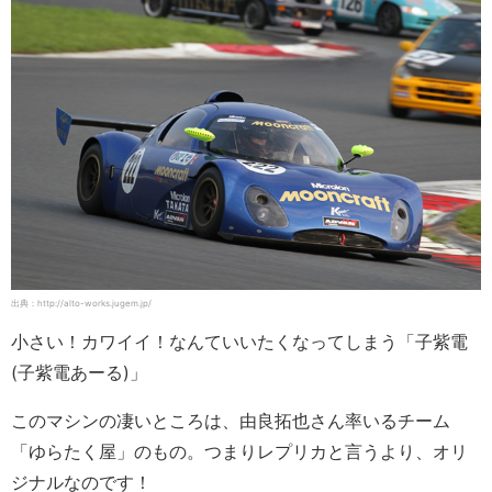
出典：http://alto-works.jugem.jp/
小さい！カワイイ！なんていいたくなってしまう「子紫電
(子紫電あーる)」
このマシンの凄いところは、由良拓也さん率いるチーム
「ゆらたく屋」のもの。つまりレプリカと言うより、オリ
ジナルなのです！