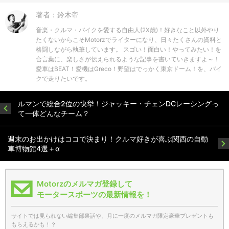
著者：鈴木帝
音楽・クルマ・バイクを愛する自由人(2X歳)！好きなこと以外やり
たくないからこそMotorzでライターになり、日々たくさんの資料と
格闘しながら執筆しています。 スゴい！面白い！やってみたい！を
合言葉に、楽しさが伝えられるような記事を書いていきますよ～！
愛車はBEAT！愛機はGreco！野望はでっかく東京ドーム！を、バイ
クで走りたいです。
ルマンで総合2位の快挙！ジャッキー・チェンDCレーシングっ
て一体どんなチーム？
週末のお出かけはココで決まり！クルマ好きが喜ぶ関西の自動
車博物館4選＋α
Motorzのメルマガ登録して
モータースポーツの最新情報を！
サイトでは見られない編集部裏話や、月に一度のメルマガ限定豪華プレゼントも
もらえるかも！？