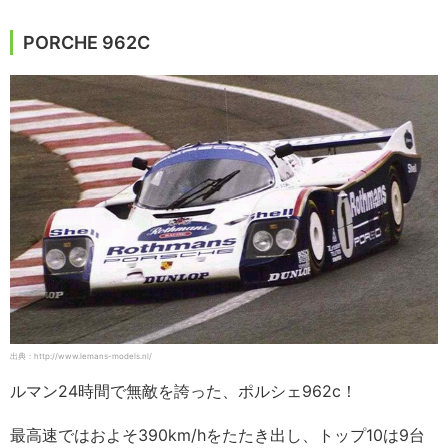
PORCHE 962C
出典：http://www.lemans-models.nl/
ルマン24時間で無敵を誇った、ポルシェ962c！
最高速ではおよそ390km/hをたたき出し、トップ10は9台