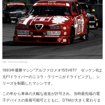
出典：http://www.abarth.jp/
1993年優勝マシン”アルファロメオ155V6Ti” ゼッケン8は
元F1ドライバーのニコラ・ラリーニがドライビングし、シ
リーズを制覇したマシンです。
この年から車体の大幅な改造が許可され、当時最先端の電
子デバイスの装着可能可とともに、DTMが大きく変わりま