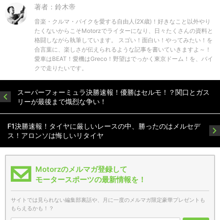
著者：鈴木帝
音楽・クルマ・バイクを愛する自由人(2X歳)！好きなこと以外やり
たくないからこそMotorzでライターになり、日々たくさんの資料と
格闘しながら執筆しています。 スゴい！面白い！やってみたい！を
合言葉に、楽しさが伝えられるような記事を書いていきますよ～！
愛車はBEAT！愛機はGreco！野望はでっかく東京ドーム！を、バイ
クで走りたいです。
スーパーフォーミュラ決勝速報！優勝はセルモ！？関口とガス
リーが最後まで熾烈な争い！
F1決勝速報！タイヤに厳しいレースの中、勝ったのはメルセデ
ス！アロンソは悔しいリタイヤ
Motorzのメルマガ登録して
モータースポーツの最新情報を！
サイトでは見られない編集部裏話や、月に一度のメルマガ限定豪華プレゼントも
もらえるかも！？