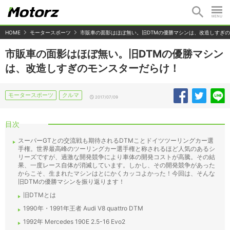
HOME
モータースポーツ
市販車の面影はほぼ無い。旧DTMの優勝マシンは、改造しすぎ
市販車の面影はほぼ無い。旧DTMの優勝マシン
は、改造しすぎのモンスターだらけ！
モータースポーツ
クルマ
2017/07/09
目次
スーパーGTとの交流戦も期待されるDTMことドイツツーリングカー選
手権。世界最高峰のツーリングカー選手権と称されるほど人気のあるシ
リーズですが、過激な開発競争により車体の開発コストが高騰。その結
果、一度レース自体が消滅しています。しかし、その開発競争があった
からこそ、生まれたマシンはとにかくカッコよかった！今回は、そんな
旧DTMの優勝マシンを振り返ります！
旧DTMとは
1990年・1991年王者 Audi V8 quattro DTM
1992年 Mercedes 190E 2.5-16 Evo2