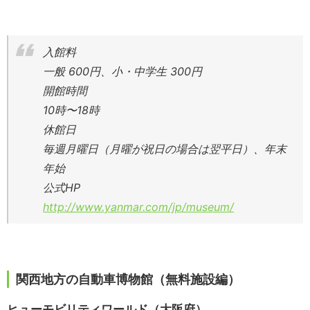
入館料
一般 600円、小・中学生 300円
開館時間
10時〜18時
休館日
毎週月曜日（月曜が祝日の場合は翌平日）、年末
年始
公式HP
http://www.yanmar.com/jp/museum/
関西地方の自動車博物館（無料施設編）
ヒューモビリティワールド（大阪府）