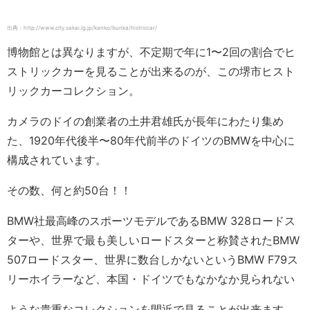
出典：http://www.city.sakai.lg.jp/kanko/bunka/histriccar/
博物館とは異なりますが、不定期で年に1〜2回の割合でヒ
ストリックカーを見ることが出来るのが、この堺市ヒスト
リックカーコレクション。
カメラのドイの創業者の土井君雄氏が長年にわたり集め
た、1920年代後半〜80年代前半のドイツのBMWを中心に
構成されています。
その数、何と約50台！！
BMW社最高峰のスポーツモデルであるBMW 328ロードス
ターや、世界で最も美しいロードスターと称賛されたBMW
507ロードスター、世界に数台しかないというBMW F79ス
リーホイラーなど、本国・ドイツでもなかなか見られない
ような貴重なコレクションを間近で見ることが出来ます。