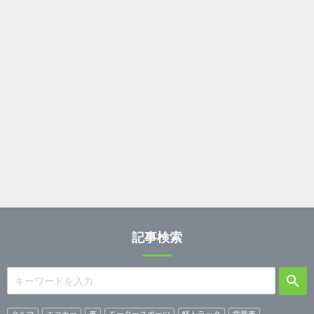
記事検索
クルマ
エコカー
車
モータースポーツ
軽トラック
営業車