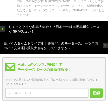
内レースのみならずF1日本GPやMotoGP 日本GPにプレスとして参
加するなど、モータースポーツジャーナリストとしても活動の幅を
広げている。今シーズンはスーパーGTに、SUBARUチームMCとし
ても出演中。
ちょっと小さな名車大集合！？日本一の軽自動車耐久レース
K4GPがスゴい！
白バイのタイムトライアル！警察だけのモータースポーツ全国
白バイ安全運転競技大会を知っていますか？
Motorzのメルマガ登録して
モータースポーツの最新情報を！
サイトでは見られない編集部裏話や、月に一度のメルマガ限定豪華プレゼントも
もらえるかも！？
登録