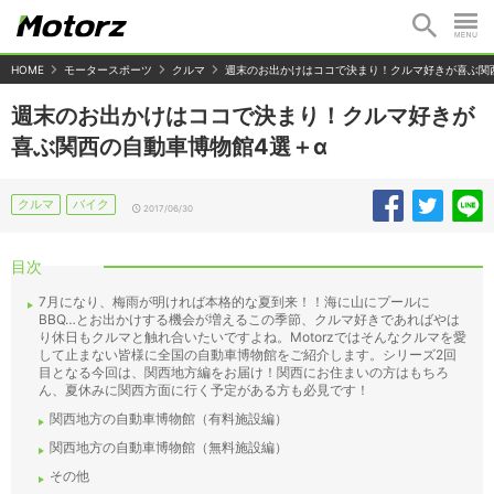
HOME
モータースポーツ
クルマ
週末のお出かけはココで決まり！クルマ好きが喜ぶ関
週末のお出かけはココで決まり！クルマ好きが
喜ぶ関西の自動車博物館4選＋α
クルマ
バイク
2017/06/30
目次
7月になり、梅雨が明ければ本格的な夏到来！！海に山にプールに
BBQ…とお出かけする機会が増えるこの季節、クルマ好きであればやは
り休日もクルマと触れ合いたいですよね。Motorzではそんなクルマを愛
して止まない皆様に全国の自動車博物館をご紹介します。シリーズ2回
目となる今回は、関西地方編をお届け！関西にお住まいの方はもちろ
ん、夏休みに関西方面に行く予定がある方も必見です！
関西地方の自動車博物館（有料施設編）
関西地方の自動車博物館（無料施設編）
その他