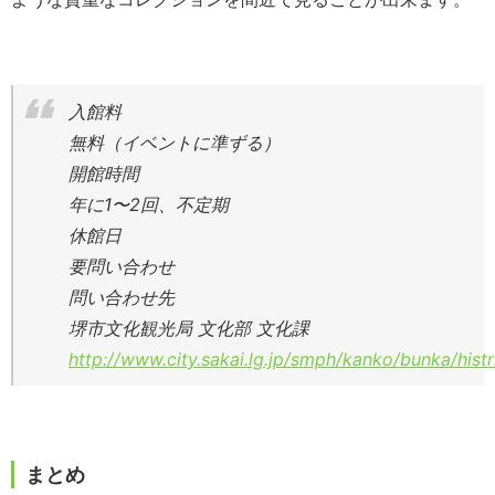
入館料
無料（イベントに準ずる）
開館時間
年に1〜2回、不定期
休館日
要問い合わせ
問い合わせ先
堺市文化観光局 文化部 文化課
http://www.city.sakai.lg.jp/smph/kanko/bunka/histr
まとめ