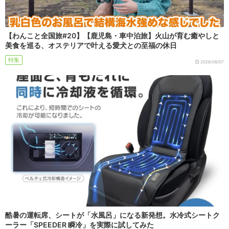
【わんこと全国旅#20】【鹿児島・車中泊旅】火山が育む癒やしと
美食を巡る、オステリアで叶える愛犬との至福の休日
特集
2026/08/07
酷暑の運転席、シートが「水風呂」になる新発想。水冷式シートク
ーラー「SPEEDER 瞬冷」を実際に試してみた