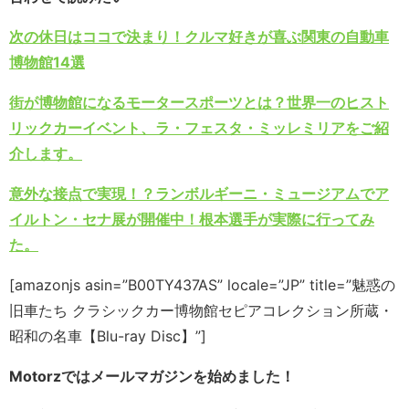
次の休日はココで決まり！クルマ好きが喜ぶ関東の自動車
博物館14選
街が博物館になるモータースポーツとは？世界一のヒスト
リックカーイベント、ラ・フェスタ・ミッレミリアをご紹
介します。
意外な接点で実現！？ランボルギーニ・ミュージアムでア
イルトン・セナ展が開催中！根本選手が実際に行ってみ
た。
[amazonjs asin=”B00TY437AS” locale=”JP” title=”魅惑の
旧車たち クラシックカー博物館セピアコレクション所蔵・
昭和の名車【Blu-ray Disc】”]
Motorzではメールマガジンを始めました！