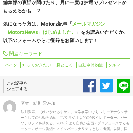
編集部の裏話が聞けたり、月に一度は抽選でプレゼントが
もらえるかも！？
気になった方は、Motorz記事「
メールマガジン
「MotorzNews」はじめました。
」をお読みいただくか、
以下のフォームからご登録をお願いします！
関連キーワード
バイク
知っておきたい
見どころ
自動車博物館
クルマ
この記事を
シェアする
著者：結川 愛寿加
結川愛寿加（ゆいかわあすか）。大学在学中よりフリーアナウンサ
ーとしての活動を始め、TVやラジオなどのMCやレポーター、パー
ソナリティを務める。2006年より自身が企画・プロデュースするモ
ータースポーツ番組のメインパーソナリティとして出演。以降、国