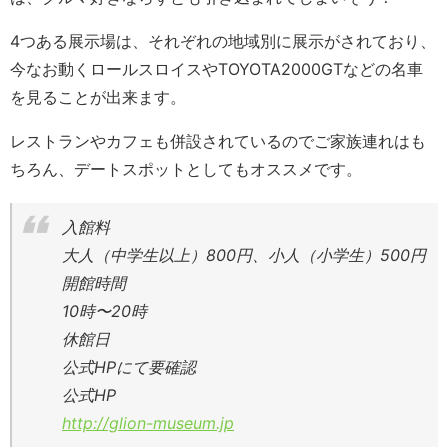
4つある展示場は、それぞれの地域別に展示がされており、
今なお動くロールスロイスやTOYOTA2000GTなどの名車
を見ることが出来ます。
レストランやカフェも併設されているのでご家族連れはも
ちろん、デートスポットとしてもオススメです。
入館料
大人（中学生以上）800円、小人（小学生）500円
開館時間
10時〜20時
休館日
公式HPにて要確認
公式HP
http://glion-museum.jp