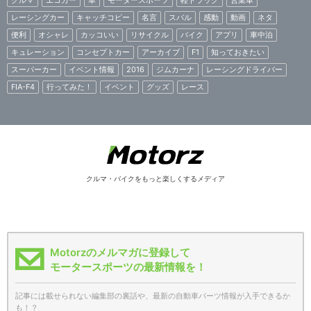
レーシングカー
キャッチコピー
名言
スバル
感動
動画
ネタ
便利
オシャレ
カッコいい
リサイクル
バイク
アプリ
車中泊
キュレーション
コンセプトカー
アーカイブ
F1
知っておきたい
スーパーカー
イベント情報
2016
ジムカーナ
レーシングドライバー
FIA-F4
行ってみた！
イベント
グッズ
レース
クルマ・バイクをもっと楽しくするメディア
Motorzのメルマガに登録して
モータースポーツの最新情報を！
記事には載せられない編集部の裏話や、最新の自動車パーツ情報が入手できるか
も！？