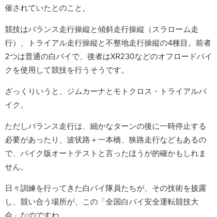
催されていたとのこと。
競技はバランス走行操縦と傾斜走行操縦（スラローム走
行）、トライアル走行操縦と不整地走行操縦の4種目。前者
2つは普通の白バイで、後者はXR230などのオフロードバイ
クを使用して競技を行うそうです。
ざっくりいうと、ジムカーナとモトクロス・トライアルバ
イク。
ただしバランス走行は、細かなターンの後に一時停止する
必要があったり、波状路＋一本橋、狭路走行などもあるの
で、バイク版オートテストと言ったほうが的確かもしれま
せん。
日々訓練を行ってきた白バイ隊員たちが、その技術を披露
し、競い合う場所が、この「全国白バイ安全運転競技大
会」なのですね。