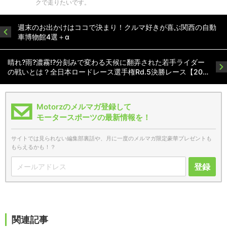
クで走りたいです。
週末のお出かけはココで決まり！クルマ好きが喜ぶ関西の自動
車博物館4選＋α
晴れ?雨?濃霧!?分刻みで変わる天候に翻弄された若手ライダー
の戦いとは？全日本ロードレース選手権Rd.5決勝レース【20…
Motorzのメルマガ登録して
モータースポーツの最新情報を！
サイトでは見られない編集部裏話や、月に一度のメルマガ限定豪華プレゼントも
もらえるかも！？
登録
関連記事