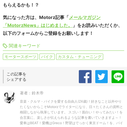
もらえるかも！？
気になった方は、Motorz記事「
メールマガジン
「MotorzNews」はじめました。
」をお読みいただくか、
以下のフォームからご登録をお願いします！
関連キーワード
モータースポーツ
バイク
カスタム・チューニング
この記事を
シェアする
著者：鈴木帝
音楽・クルマ・バイクを愛する自由人(2X歳)！好きなこと以外やり
たくないからこそMotorzでライターになり、日々たくさんの資料と
格闘しながら執筆しています。 スゴい！面白い！やってみたい！を
合言葉に、楽しさが伝えられるような記事を書いていきますよ～！
愛車はBEAT！愛機はGreco！野望はでっかく東京ドーム！を、バイ