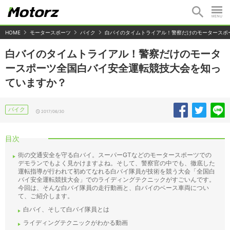
HOME
モータースポーツ
バイク
白バイのタイムトライアル！警察だけのモータースポ
白バイのタイムトライアル！警察だけのモータ
ースポーツ全国白バイ安全運転競技大会を知っ
ていますか？
バイク
2017/06/30
目次
街の交通安全を守る白バイ。スーパーGTなどのモータースポーツでの
デモランでもよく見かけますよね。そして、警察官の中でも、徹底した
運転指導が行われて初めてなれる白バイ隊員が技術を競う大会「全国白
バイ安全運転競技大会」でのライディングテクニックがすごいんです。
今回は、そんな白バイ隊員の走行動画と、白バイのベース車両につい
て、ご紹介します。
白バイ、そして白バイ隊員とは
ライディングテクニックがわかる動画