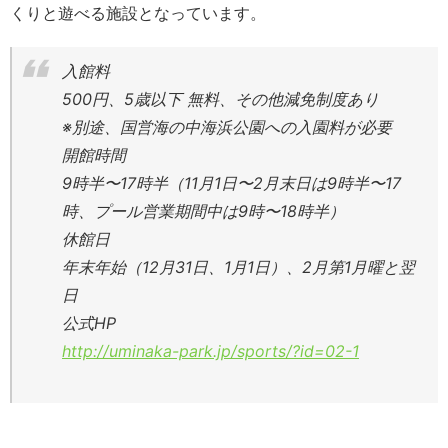
くりと遊べる施設となっています。
入館料
500円、5歳以下 無料、その他減免制度あり
※別途、国営海の中海浜公園への入園料が必要
開館時間
9時半〜17時半（11月1日〜2月末日は9時半〜17
時、プール営業期間中は9時〜18時半）
休館日
年末年始（12月31日、1月1日）、2月第1月曜と翌
日
公式HP
http://uminaka-park.jp/sports/?id=02-1