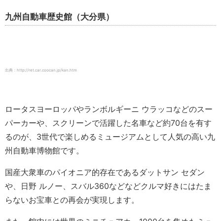
九州自動車歴史館（大分県）
出典：http://ret.car.coocan.jp/kan.htm
ロータスヨーロッパやランボルギーニ ウラッコなどのスー
パーカーや、スクリーンで活躍した名車など約70台を有す
るのが、3世代で楽しめるミュージアムとして人気の高い九
州自動車博物館です。
国産大衆車のパイオニア的存在であるダットサン セダン
や、日野 ルノー、スバル360などなどクルマ好きにはたま
らないお宝車との再会が実現します。