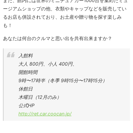
また、館内には世界のミニチュアカー1000台を集めたミュ
ージアムショップの他、衣類やキャップなどを販売してい
るお店も併設されており、お土産や贈り物を探す楽しみ
も！
あなたは何台のクルマと思い出を共有出来ますか？
入館料
大人 800円、小人 400円、
開館時間
9時〜17時半（冬季 9時15分〜17時15分）
休館日
木曜日（12月のみ）
公式HP
http://ret.car.coocan.jp/