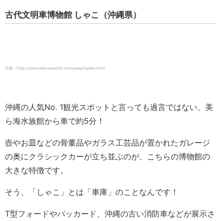
古代文明車博物館 しゃこ（沖縄県）
出典：http://www.okinawainfo.net/syako/syako1.htm
沖縄の人気No. 1観光スポットと言っても過言ではない、美
ら海水族館から車で約5分！
壺やお皿などの骨董品やガラス工芸品が置かれたガレージ
の奥にクラシックカーが立ち並ぶのが、こちらの博物館の
大きな特徴です。
そう、「しゃこ」とは「車庫」のことなんです！
T型フォードやパッカード、沖縄の古い消防車などが展示さ