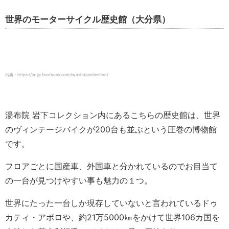
世界のモーターサイクル歴史館（大分県）
出典：https://ja-jp.facebook.com/iwashitacollection/
湯布院 岩下コレクション内にあるこちらの歴史館は、世界
のヴィンテージバイクが200台も並ぶという圧巻の博物館
です。
フロアごとに国産車、外国車と分かれているのでお目当て
の一台が見つけやすい事も魅力の１つ。
世界にたった一台しか現存していないと言われているドゥ
カティ・アポロや、約21万5000㎞をかけて世界106カ国を