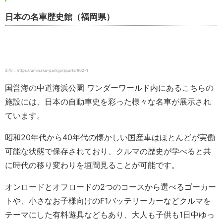
日本の名車歴史館（福岡県）
出典：https://uminaka-park.jp/sports/#02-1
国営海の中道海浜公園 ワンダーワールド内にあるこちらの
施設には、日本の自動車史を彩った様々な名車が展示され
ています。
昭和20年代から40年代の懐かしい国産車はほとんどが実働
可能な状態で保存されており、クルマの歴史が学べると共
に時代の移り変わりを垣間見ることが可能です。
オンロードとオフロードの2つのコースから選べるゴーカー
トや、小さなお子様向けのF1バッテリーカーなどクルマを
テーマにした有料遊具などもあり、大人も子供も1日中ゆっ