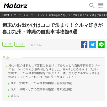
HOME
モータースポーツ
クルマ
週末のお出かけはココで決まり！クルマ好きが喜ぶ九
週末のお出かけはココで決まり！クルマ好きが
喜ぶ九州・沖縄の自動車博物館6選
クルマ
バイク
2017/12/08
目次
月に一度の連載として皆様にお届けして参りました自動車博物館シリー
ズも、ついに今回が最終回となりました。第7弾となる今回は、九州・
沖縄エリアの自動車博物館をご紹介！！一体、どんなクルマがラストを
締めくくるのか…それでは一緒に見て行きましょう！！
九州・沖縄エリアの自動車博物館（有料施設編）
九州・沖縄エリアの自動車博物館（無料施設編）
まとめ