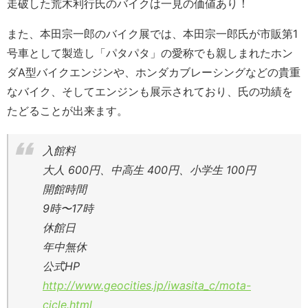
走破した荒木利行氏のバイクは一見の価値あり！
また、本田宗一郎のバイク展では、本田宗一郎氏が市販第1
号車として製造し「パタパタ」の愛称でも親しまれたホン
ダA型バイクエンジンや、ホンダカブレーシングなどの貴重
なバイク、そしてエンジンも展示されており、氏の功績を
たどることが出来ます。
入館料
大人 600円、中高生 400円、小学生 100円
開館時間
9時〜17時
休館日
年中無休
公式HP
http://www.geocities.jp/iwasita_c/mota-
cicle.html