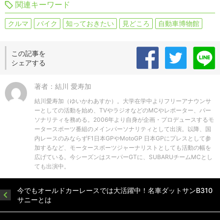
関連キーワード
クルマ
バイク
知っておきたい
見どころ
自動車博物館
この記事を
シェアする
著者：結川 愛寿加
結川愛寿加（ゆいかわあすか）。大学在学中よりフリーアナウンサ
ーとしての活動を始め、TVやラジオなどのMCやレポーター、パー
ソナリティを務める。2006年より自身が企画・プロデュースするモ
ータースポーツ番組のメインパーソナリティとして出演。以降、国
内レースのみならずF1日本GPやMotoGP 日本GPにプレスとして参
加するなど、モータースポーツジャーナリストとしても活動の幅を
広げている。今シーズンはスーパーGTに、SUBARUチームMCとし
ても出演中。
今でもオールドカーレースでは大活躍中！名車ダットサンB310
サニーとは