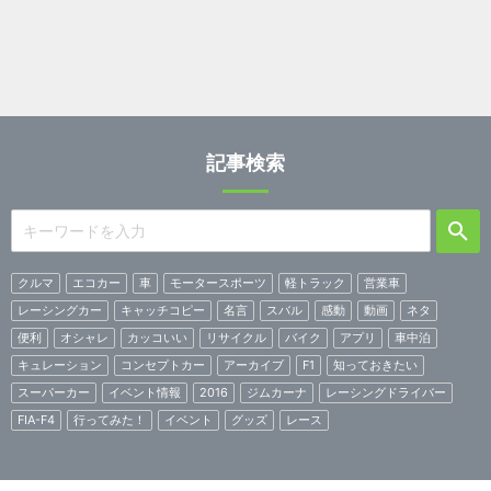
記事検索
クルマ
エコカー
車
モータースポーツ
軽トラック
営業車
レーシングカー
キャッチコピー
名言
スバル
感動
動画
ネタ
便利
オシャレ
カッコいい
リサイクル
バイク
アプリ
車中泊
キュレーション
コンセプトカー
アーカイブ
F1
知っておきたい
スーパーカー
イベント情報
2016
ジムカーナ
レーシングドライバー
FIA-F4
行ってみた！
イベント
グッズ
レース