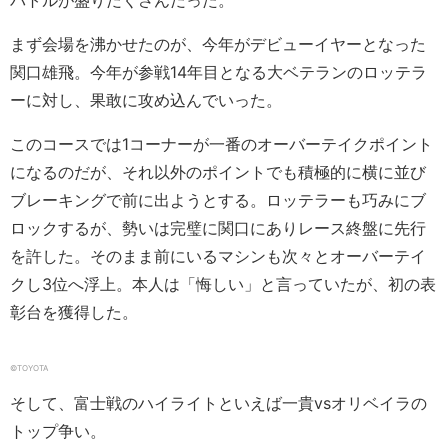
バトルが盛りだくさんだった。
まず会場を沸かせたのが、今年がデビューイヤーとなった
関口雄飛。今年が参戦14年目となる大ベテランのロッテラ
ーに対し、果敢に攻め込んでいった。
このコースでは1コーナーが一番のオーバーテイクポイント
になるのだが、それ以外のポイントでも積極的に横に並び
ブレーキングで前に出ようとする。ロッテラーも巧みにブ
ロックするが、勢いは完璧に関口にありレース終盤に先行
を許した。そのまま前にいるマシンも次々とオーバーテイ
クし3位へ浮上。本人は「悔しい」と言っていたが、初の表
彰台を獲得した。
©︎TOYOTA
そして、富士戦のハイライトといえば一貴vsオリベイラの
トップ争い。