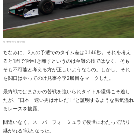
©︎Tomohiro Yoshita
ちなみに、2人の予選でのタイム差は0.146秒。それを考え
ると1周で1秒引き離すというのは至難の技ではなく、そも
そも不可能と考える方が正しいようなもの。しかし、それ
を関口はやってのけ見事今季2勝目をマークした。
最終戦ではまさかの苦戦を強いられタイトル獲得こそ逃し
たが、“日本一速い男はオレだ！”と証明するような男気溢れ
るレースを披露。
間違いなく、スーパーフォーミュラで後世にわたって語り
継がれる1戦となった。