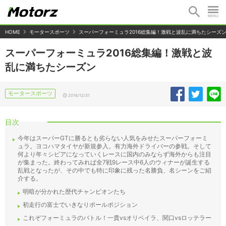
HOME
モータースポーツ
スーパーフォーミュラ2016総集編！激戦と波乱に満ちたシーズ
スーパーフォーミュラ2016総集編！激戦と波
乱に満ちたシーズン
モータースポーツ
2016/12/31
目次
今年はスーパーGTに勝るとも劣らない人気をみせたスーパーフォーミ
ュラ。ヨコハマタイヤが新規参入。有力海外ドライバーの参戦。そして
何より年々シビアになっていくレースに国内のみならず海外からも注目
が集まった。終わってみれば全7戦9レース中6人のウィナーが誕生する
乱戦となったが、その中でも特に印象に残った名勝負、名シーンをご紹
介する。
明暗が分かれた歴代チャンピオンたち
初走行の富士でいきなりポールポジション
これぞフォーミュラのバトル！一貴vsオリベイラ、関口vsロッテラー