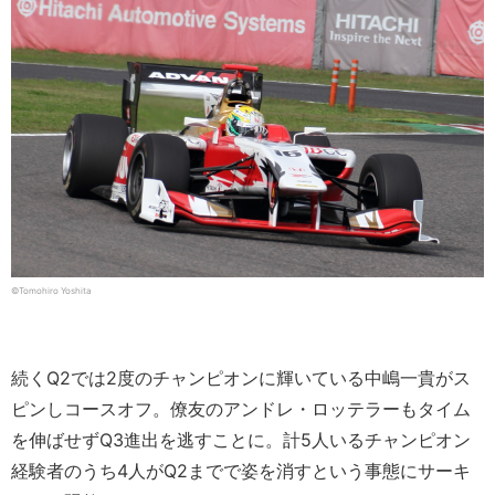
©︎Tomohiro Yoshita
続くQ2では2度のチャンピオンに輝いている中嶋一貴がス
ピンしコースオフ。僚友のアンドレ・ロッテラーもタイム
を伸ばせずQ3進出を逃すことに。計5人いるチャンピオン
経験者のうち4人がQ2までで姿を消すという事態にサーキ