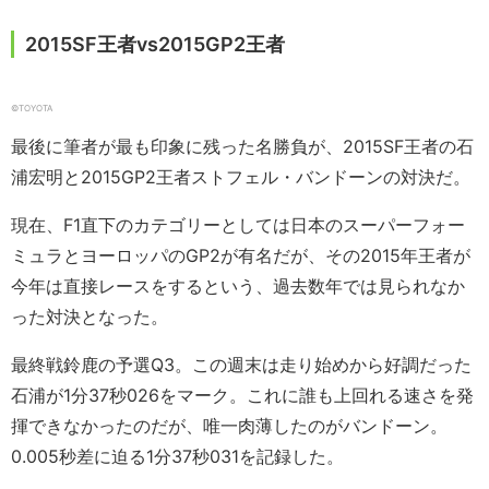
2015SF王者vs2015GP2王者
©︎TOYOTA
最後に筆者が最も印象に残った名勝負が、2015SF王者の石
浦宏明と2015GP2王者ストフェル・バンドーンの対決だ。
現在、F1直下のカテゴリーとしては日本のスーパーフォー
ミュラとヨーロッパのGP2が有名だが、その2015年王者が
今年は直接レースをするという、過去数年では見られなか
った対決となった。
最終戦鈴鹿の予選Q3。この週末は走り始めから好調だった
石浦が1分37秒026をマーク。これに誰も上回れる速さを発
揮できなかったのだが、唯一肉薄したのがバンドーン。
0.005秒差に迫る1分37秒031を記録した。