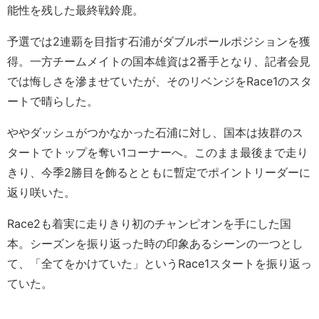
能性を残した最終戦鈴鹿。
予選では2連覇を目指す石浦がダブルポールポジションを獲
得。一方チームメイトの国本雄資は2番手となり、記者会見
では悔しさを滲ませていたが、そのリベンジをRace1のスタ
ートで晴らした。
ややダッシュがつかなかった石浦に対し、国本は抜群のス
タートでトップを奪い1コーナーへ。このまま最後まで走り
きり、今季2勝目を飾るとともに暫定でポイントリーダーに
返り咲いた。
Race2も着実に走りきり初のチャンピオンを手にした国
本。シーズンを振り返った時の印象あるシーンの一つとし
て、「全てをかけていた」というRace1スタートを振り返っ
ていた。