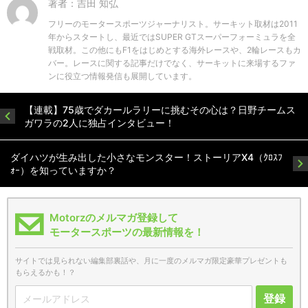
著者：吉田 知弘
フリーのモータースポーツジャーナリスト。サーキット取材は2011
年からスタートし、最近ではSUPER GTスーパーフォーミュラを全
戦取材。この他にもF1をはじめとする海外レースや、2輪レースもカ
バー。レースに関する記事だけでなく、サーキットに来場するファ
ンに役立つ情報発信も展開しています。
【連載】75歳でダカールラリーに挑むその心は？日野チームス
ガワラの2人に独占インタビュー！
ダイハツが生み出した小さなモンスター！ストーリアX4（ｸﾛｽﾌ
ｫｰ）を知っていますか？
Motorzのメルマガ登録して
モータースポーツの最新情報を！
サイトでは見られない編集部裏話や、月に一度のメルマガ限定豪華プレゼントも
もらえるかも！？
登録