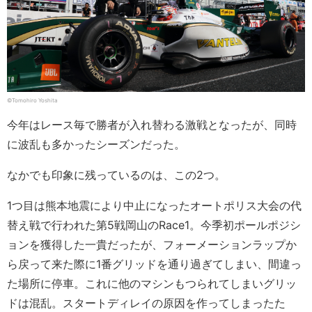
©︎Tomohiro Yoshita
今年はレース毎で勝者が入れ替わる激戦となったが、同時
に波乱も多かったシーズンだった。
なかでも印象に残っているのは、この2つ。
1つ目は熊本地震により中止になったオートポリス大会の代
替え戦で行われた第5戦岡山のRace1。今季初ポールポジシ
ョンを獲得した一貴だったが、フォーメーションラップか
ら戻って来た際に1番グリッドを通り過ぎてしまい、間違っ
た場所に停車。これに他のマシンもつられてしまいグリッ
ドは混乱。スタートディレイの原因を作ってしまったた