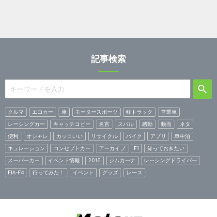
記事検索
クルマ
エコカー
車
モータースポーツ
軽トラック
営業車
レーシングカー
キャッチコピー
名言
スバル
感動
動画
ネタ
便利
オシャレ
カッコいい
リサイクル
バイク
アプリ
車中泊
キュレーション
コンセプトカー
アーカイブ
F1
知っておきたい
スーパーカー
イベント情報
2016
ジムカーナ
レーシングドライバー
FIA-F4
行ってみた！
イベント
グッズ
レース