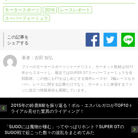
モータースポーツ
2016
レースレポート
スーパーフォーミュラ
この記事を
シェアする
著者：吉田 知弘
フリーのモータースポーツジャーナリスト。サーキット取材は2011
年からスタートし、最近ではSUPER GTスーパーフォーミュラを全
戦取材。この他にもF1をはじめとする海外レースや、2輪レースもカ
バー。レースに関する記事だけでなく、サーキットに来場するファ
ンに役立つ情報発信も展開しています。
2015年の鈴鹿8耐を振り返る！ポル・エスパルガロがTOP10ト
ライアル見せた驚異のライディング！
「SUGOには魔物が棲む」ってやっぱりホント？SUPER GTの
SUGO戦で起こった数々の波乱をまとめてみた