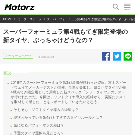
HOME
モータースポーツ
スーパーフォーミュラ第4戦もてぎ限定登場の新タイヤ、ぶっち
スーパーフォーミュラ第4戦もてぎ限定登場の
新タイヤ、ぶっちゃけどうなの？
モータースポーツ
2016/07/21
目次
2016年のスーパーフォーミュラ第3戦決勝が終わった翌日。富士スピー
ドウェイでメーカーテストが開催。全車が参加し、ヨコハマタイヤが第
4戦もてぎ限定用として用意した新スペック「ソフトタイヤ」のテスト
が行われたのだ。今回は、ソフトタイヤ導入の経緯から、実際にテスト
を取材して感じたことをレポートしていきたいと思う。
そもそも、ソフトタイヤ導入の経緯は？
現状わかっている第4戦もてぎでのタイヤルールとは？
気になるパフォーマンス差は？
予選のタイヤ選択も見どころ？