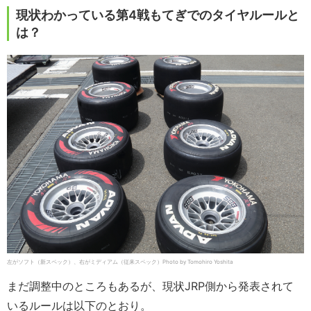
現状わかっている第4戦もてぎでのタイヤルールと
は？
左がソフト（新スペック）、右がミディアム（従来スペック）Photo by Tomohiro Yoshita
まだ調整中のところもあるが、現状JRP側から発表されて
いるルールは以下のとおり。