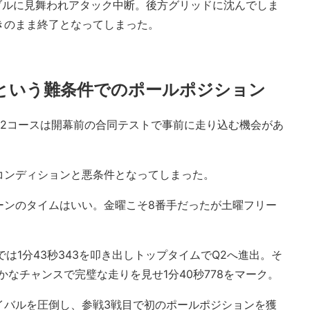
ブルに見舞われアタック中断。後方グリッドに沈んでしま
きのまま終了となってしまった。
という難条件でのポールポジション
の2コースは開幕前の合同テストで事前に走り込む機会があ
。
コンディションと悪条件となってしまった。
ーンのタイムはいい。金曜こそ8番手だったが土曜フリー
は1分43秒343を叩き出しトップタイムでQ2へ進出。そ
かなチャンスで完璧な走りを見せ1分40秒778をマーク。
イバルを圧倒し、参戦3戦目で初のポールポジションを獲