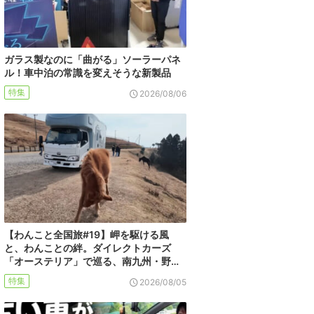
ガラス製なのに「曲がる」ソーラーパネ
ル！車中泊の常識を変えそうな新製品
特集
2026/08/06
【わんこと全国旅#19】岬を駆ける風
と、わんことの絆。ダイレクトカーズ
「オーステリア」で巡る、南九州・野…
特集
2026/08/05