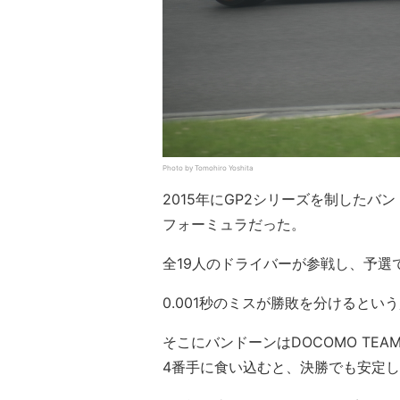
Photo by Tomohiro Yoshita
2015年にGP2シリーズを制した
フォーミュラだった。
全19人のドライバーが参戦し、予選
0.001秒のミスが勝敗を分けると
そこにバンドーンはDOCOMO TEAM
4番手に食い込むと、決勝でも安定