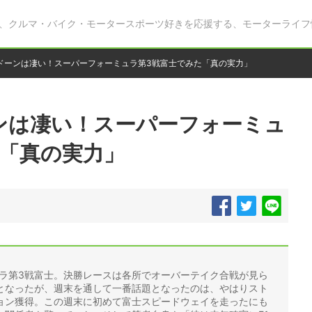
、クルマ・バイク・モータースポーツ好きを応援する、モーターライフ
ドーンは凄い！スーパーフォーミュラ第3戦富士でみた「真の実力」
ンは凄い！スーパーフォーミュ
た「真の実力」
ュラ第3戦富士。決勝レースは各所でオーバーテイク合戦が見ら
となったが、週末を通して一番話題となったのは、やはりスト
ョン獲得。この週末に初めて富士スピードウェイを走ったにも