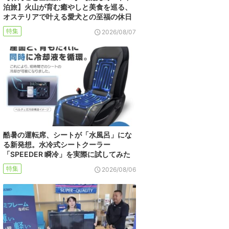
泊旅】火山が育む癒やしと美食を巡る、
オステリアで叶える愛犬との至福の休日
特集
2026/08/07
酷暑の運転席、シートが「水風呂」にな
る新発想。水冷式シートクーラー
「SPEEDER 瞬冷」を実際に試してみた
特集
2026/08/06