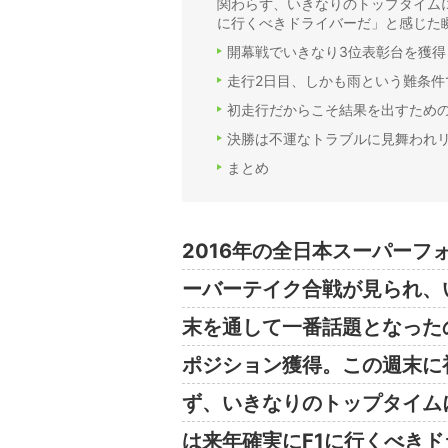
関わらず、いきなりのトップタイム
に行くべきドライバーだ」と感じた
開幕戦でいきなり3位表彰台を獲得
走行2日目、しかも雨という難条件
初走行だからこそ結果を出すため
決勝は不運なトラブルに見舞われ
まとめ
2016年の全日本スーパーフ
ーバーテイク合戦が見られ、
末を通して一番話題となった
ポジション獲得。この週末に
ず、いきなりのトップタイム
は来年確実にF1に行くべき