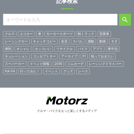
記事検索
クルマ
エコカー
車
モータースポーツ
軽トラック
営業車
レーシングカー
キャッチコピー
名言
スバル
感動
動画
ネタ
便利
オシャレ
カッコいい
リサイクル
バイク
アプリ
車中泊
キュレーション
コンセプトカー
アーカイブ
F1
知っておきたい
スーパーカー
イベント情報
2016
ジムカーナ
レーシングドライバー
FIA-F4
行ってみた！
イベント
グッズ
レース
クルマ・バイクをもっと楽しくするメディア