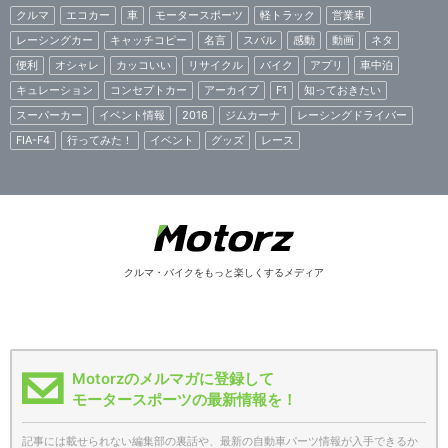
クルマ
エコカー
車
モータースポーツ
軽トラック
営業車
レーシングカー
キャッチコピー
名言
スバル
感動
動画
ネタ
便利
オシャレ
カッコいい
リサイクル
バイク
アプリ
車中泊
キュレーション
コンセプトカー
アーカイブ
F1
知っておきたい
スーパーカー
イベント情報
2016
ジムカーナ
レーシングドライバー
FIA-F4
行ってみた！
イベント
グッズ
レース
クルマ・バイクをもっと楽しくするメディア
Motorzのメルマガに登録して
モータースポーツの最新情報を！
記事には載せられない編集部の裏話や、最新の自動車パーツ情報が入手できるか