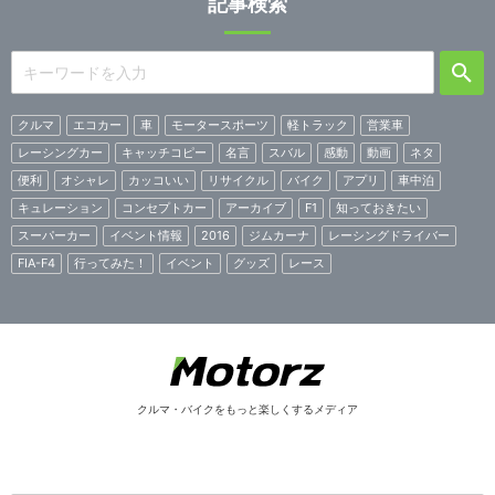
記事検索
クルマ
エコカー
車
モータースポーツ
軽トラック
営業車
レーシングカー
キャッチコピー
名言
スバル
感動
動画
ネタ
便利
オシャレ
カッコいい
リサイクル
バイク
アプリ
車中泊
キュレーション
コンセプトカー
アーカイブ
F1
知っておきたい
スーパーカー
イベント情報
2016
ジムカーナ
レーシングドライバー
FIA-F4
行ってみた！
イベント
グッズ
レース
クルマ・バイクをもっと楽しくするメディア