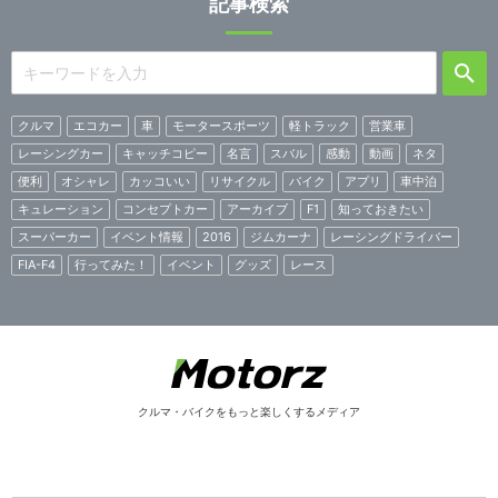
記事検索
クルマ
エコカー
車
モータースポーツ
軽トラック
営業車
レーシングカー
キャッチコピー
名言
スバル
感動
動画
ネタ
便利
オシャレ
カッコいい
リサイクル
バイク
アプリ
車中泊
キュレーション
コンセプトカー
アーカイブ
F1
知っておきたい
スーパーカー
イベント情報
2016
ジムカーナ
レーシングドライバー
FIA-F4
行ってみた！
イベント
グッズ
レース
クルマ・バイクをもっと楽しくするメディア