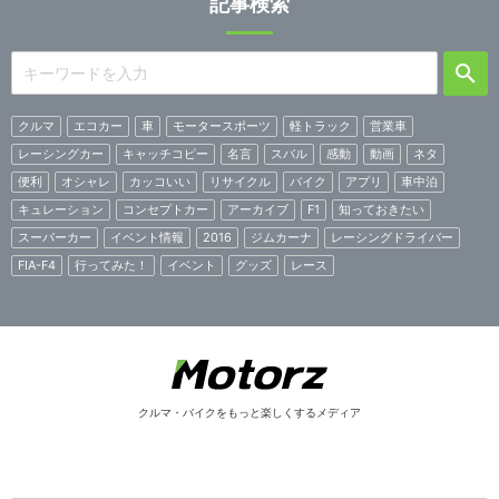
記事検索
クルマ
エコカー
車
モータースポーツ
軽トラック
営業車
レーシングカー
キャッチコピー
名言
スバル
感動
動画
ネタ
便利
オシャレ
カッコいい
リサイクル
バイク
アプリ
車中泊
キュレーション
コンセプトカー
アーカイブ
F1
知っておきたい
スーパーカー
イベント情報
2016
ジムカーナ
レーシングドライバー
FIA-F4
行ってみた！
イベント
グッズ
レース
クルマ・バイクをもっと楽しくするメディア