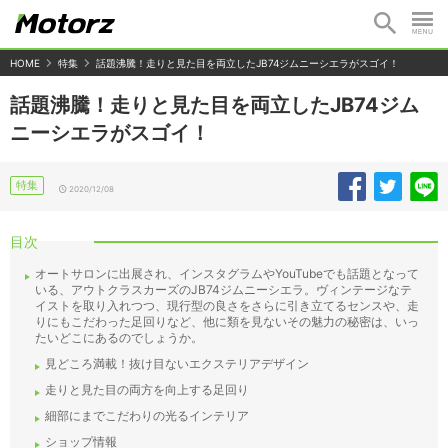
HOME
特集
話題沸騰！走りと見た目を両立したJB74ジムニーシエラがスゴイ！
話題沸騰！走りと見た目を両立したJB74ジム
ニーシエラがスゴイ！
特集
2020/12/08
目次
オートサロンに出展され、インスタグラムやYouTubeでも話題となって
いる、アウトクラスカーズのJB74ジムニーシエラ。ヴィンテージなテ
イストを取り入れつつ、現行型の良さをさらに引き立てるセンスや、走
りにもこだわった足回りなど、他に類を見ないその魅力の秘密は、いっ
たいどこにあるのでしょうか。
見どころ満載！抜け目ないエクステリアデザイン
走りと見た目の両方を向上する足回り
細部にまでこだわりの光るインテリア
ショップ情報