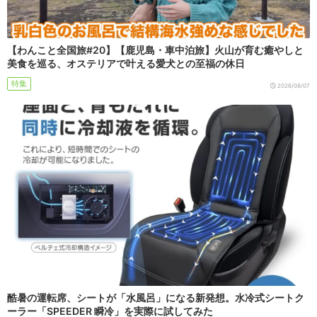
【わんこと全国旅#20】【鹿児島・車中泊旅】火山が育む癒やしと
美食を巡る、オステリアで叶える愛犬との至福の休日
特集
2026/08/07
酷暑の運転席、シートが「水風呂」になる新発想。水冷式シートク
ーラー「SPEEDER 瞬冷」を実際に試してみた