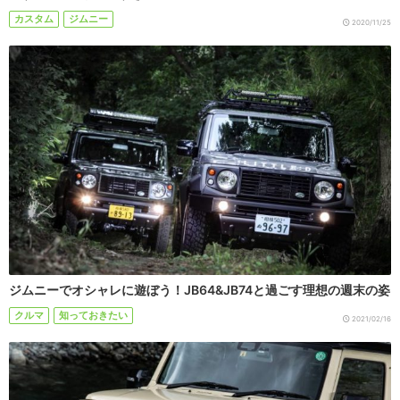
カスタム
ジムニー
2020/11/25
ジムニーでオシャレに遊ぼう！JB64&JB74と過ごす理想の週末の姿
クルマ
知っておきたい
2021/02/16