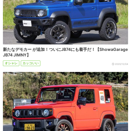
新たなデモカー が追加！ついにJB74にも着手だ！【ShowaGarage
JB74 JIMNY】
オシャレ
カッコいい
2020/12/04