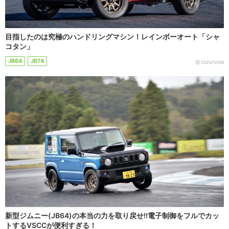
目指したのは究極のハンドリングマシン！レインボーオート「シャ
コタン」
JB64
JB74
2020/12/09
新型ジムニー(JB64)の本当の力を取り戻せ!!電子制御をフルでカッ
トするVSCCが便利すぎる！