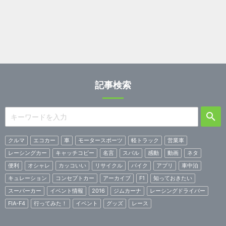
記事検索
クルマ
エコカー
車
モータースポーツ
軽トラック
営業車
レーシングカー
キャッチコピー
名言
スバル
感動
動画
ネタ
便利
オシャレ
カッコいい
リサイクル
バイク
アプリ
車中泊
キュレーション
コンセプトカー
アーカイブ
F1
知っておきたい
スーパーカー
イベント情報
2016
ジムカーナ
レーシングドライバー
FIA-F4
行ってみた！
イベント
グッズ
レース