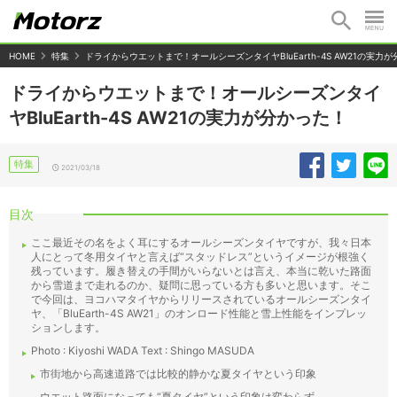
HOME
特集
ドライからウエットまで！オールシーズンタイヤBluEarth-4S AW21の実力
ドライからウエットまで！オールシーズンタイ
ヤBluEarth-4S AW21の実力が分かった！
特集
2021/03/18
目次
ここ最近その名をよく耳にするオールシーズンタイヤですが、我々日本
人にとって冬用タイヤと言えば“スタッドレス”というイメージが根強く
残っています。履き替えの手間がいらないとは言え、本当に乾いた路面
から雪道まで走れるのか、疑問に思っている方も多いと思います。そこ
で今回は、ヨコハマタイヤからリリースされているオールシーズンタイ
ヤ、「BluEarth-4S AW21」のオンロード性能と雪上性能をインプレッ
ションします。
Photo : Kiyoshi WADA Text : Shingo MASUDA
市街地から高速道路では比較的静かな夏タイヤという印象
ウエット路面になっても“夏タイヤ”という印象は変わらず