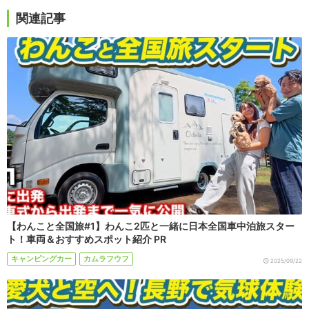
関連記事
【わんこと全国旅#1】わんこ2匹と一緒に日本全国車中泊旅スター
ト！車両＆おすすめスポット紹介 PR
キャンピングカー
カムラフウフ
2025/09/22