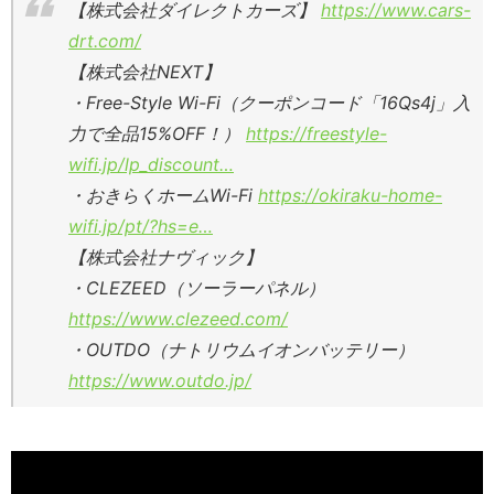
【株式会社ダイレクトカーズ】
https://www.cars-
drt.com/
【株式会社NEXT】
・Free-Style Wi-Fi（クーポンコード「16Qs4j」入
力で全品15%OFF！）
https://freestyle-
wifi.jp/lp_discount…
・おきらくホームWi-Fi
https://okiraku-home-
wifi.jp/pt/?hs=e…
【株式会社ナヴィック】
・CLEZEED（ソーラーパネル）
https://www.clezeed.com/
・OUTDO（ナトリウムイオンバッテリー）
https://www.outdo.jp/