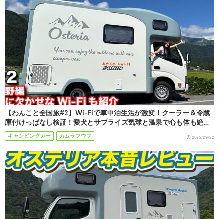
【わんこと全国旅#2】Wi-Fiで車中泊生活が激変！クーラー＆冷蔵
庫付けっぱなし検証！愛犬とサプライズ気球と温泉で心も体も絶…
キャンピングカー
カムラフウフ
2025/09/22