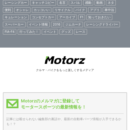
レーシングカー
キャッチコピー
名言
スバル
感動
動画
ネタ
便利
オシャレ
カッコいい
リサイクル
バイク
アプリ
車中泊
キュレーション
コンセプトカー
アーカイブ
F1
知っておきたい
スーパーカー
イベント情報
2016
ジムカーナ
レーシングドライバー
FIA-F4
行ってみた！
イベント
グッズ
レース
クルマ・バイクをもっと楽しくするメディア
Motorzのメルマガに登録して
モータースポーツの最新情報を！
記事には載せられない編集部の裏話や、最新の自動車パーツ情報が入手できるか
も！？