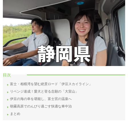
目次
富士・相模湾を望む絶景ロード「伊豆スカイライン」
リベンジ達成！愛犬と登る念願の「大室山」
伊豆の海の幸を堪能し、富士宮の温泉へ
朝霧高原でのんびり過ごす快適な車中泊
まとめ