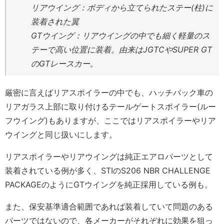
リアウイング：ボディから立てられたステー(柱)に
装着された翼
GTウイング：リアウイングの中でも細く軽量のス
テーで高い位置に装着。由来はJGTCやSUPER GT
のGTレースカー。
厳密に言えばリアスポイラーの中でも、ハッチバック車の
リアガラス上部に取り付けるテールゲートスポイラー(ルー
フウイング)もありますが、ここではリアスポイラーやリア
ウイングと同じ扱いにします。
リアスポイラーやリアウイングは純正エアロパーツとして
装着されている例が多く、STIのS206 NBR CHALLENGE
PACKAGEのようにGTウイングを純正採用している例も。
また、保安基準適合範囲であれば装着していて問題のある
パーツではないので、各メーカーがそれぞれに効果を狙っ