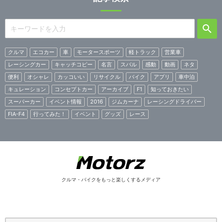
クルマ
エコカー
車
モータースポーツ
軽トラック
営業車
レーシングカー
キャッチコピー
名言
スバル
感動
動画
ネタ
便利
オシャレ
カッコいい
リサイクル
バイク
アプリ
車中泊
キュレーション
コンセプトカー
アーカイブ
F1
知っておきたい
スーパーカー
イベント情報
2016
ジムカーナ
レーシングドライバー
FIA-F4
行ってみた！
イベント
グッズ
レース
クルマ・バイクをもっと楽しくするメディア