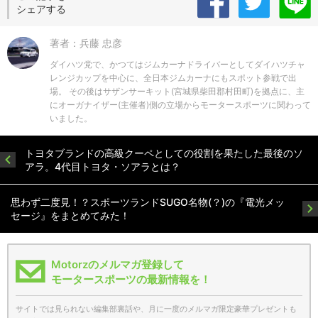
シェアする
著者：兵藤 忠彦
ダイハツ党で、かつてはジムカーナドライバーとしてダイハツチャ
レンジカップを中心に、全日本ジムカーナにもスポット参戦で出
場。 その後はサザンサーキット(宮城県柴田郡村田町)を拠点に、主
にオーガナイザー(主催者)側の立場からモータースポーツに関わって
いました。
トヨタブランドの高級クーペとしての役割を果たした最後のソ
アラ。4代目トヨタ・ソアラとは？
思わず二度見！？スポーツランドSUGO名物(？)の『電光メッ
セージ』をまとめてみた！
Motorzのメルマガ登録して
モータースポーツの最新情報を！
サイトでは見られない編集部裏話や、月に一度のメルマガ限定豪華プレゼントも