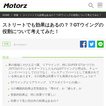
HOME
特集
ストリートでも効果はあるの？？GTウイングの役割について考えてみた！
ストリートでも効果はあるの？？GTウイングの
役割について考えてみた！
特集
2018/04/21
目次
車の後端にそびえ立つ翼、リアウイング。特にSUPER GT(かつての
JGTC)のマシンをモチーフとしたものはGTウイングと呼ばれ、チュー
ニングパーツとしてだけでなく、ドレスアップパーツとして装着されて
いる例もあります。その効果は街乗りでも発揮されるのでしょうか？
GTウイングとリアウイング、リアスポイラーとの違い
その機能的効果は空気抵抗を「増やす」か「減らす」か
視覚的効果は、特に街乗りで著しい
街乗りで見た目以外の効果はあるの？