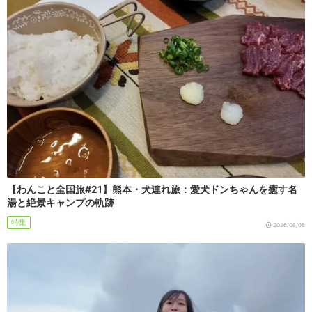
【わんこと全国旅#21】熊本・犬連れ旅：愛犬ドンちゃんを癒す名
湯と絶景キャンプの軌跡
特集
2026/08/08