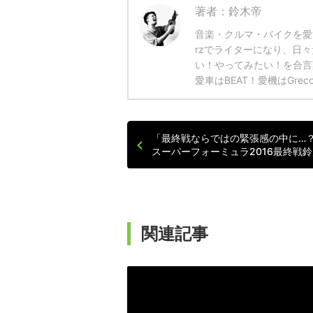
著者：鈴木帝
音楽・クルマ・バイクを愛す
rzでライターになり、日
い！やってみたい！を合言
愛車はBEAT！愛機はGr
「最終戦ならではの緊張感の中に…
スーパーフォーミュラ2016最終戦鈴
関連記事