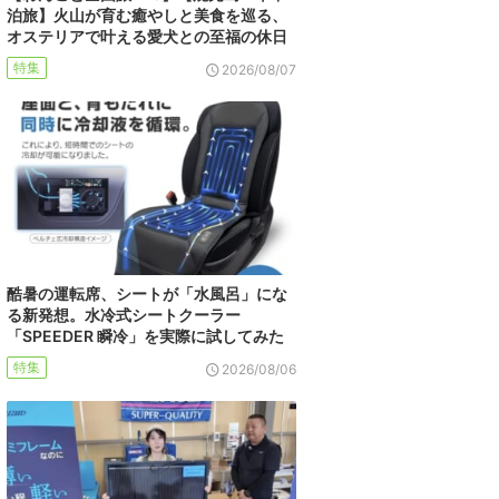
泊旅】火山が育む癒やしと美食を巡る、
オステリアで叶える愛犬との至福の休日
特集
2026/08/07
酷暑の運転席、シートが「水風呂」にな
る新発想。水冷式シートクーラー
「SPEEDER 瞬冷」を実際に試してみた
特集
2026/08/06