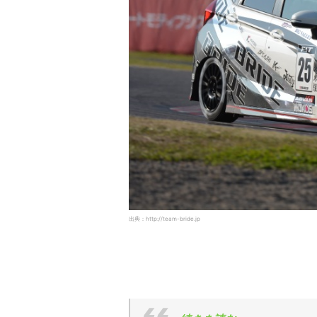
出典：http://team-bride.jp