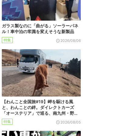
ガラス製なのに「曲がる」ソーラーパネ
ル！車中泊の常識を変えそうな新製品
特集
2026/08/06
【わんこと全国旅#19】岬を駆ける風
と、わんことの絆。ダイレクトカーズ
「オーステリア」で巡る、南九州・野…
特集
2026/08/05