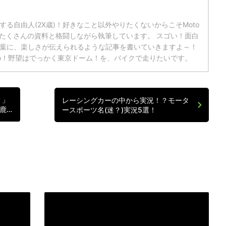
る自由人(2X歳)！好きなこと以外やりたくないからこそMoto
々たくさんの資料と格闘しながら執筆しています。 スゴい！面白
葉に、楽しさが伝えられるような記事を書いていきますよ～！
eco！野望はでっかく東京ドーム！を、バイクで走りたいです。
？」
レーシングカーの中から実況！？モータ
鹿…
ースポーツ名(迷？)実況5選！