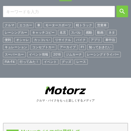
クルマ
エコカー
車
モータースポーツ
軽トラック
営業車
レーシングカー
キャッチコピー
名言
スバル
感動
動画
ネタ
便利
オシャレ
カッコいい
リサイクル
バイク
アプリ
車中泊
キュレーション
コンセプトカー
アーカイブ
F1
知っておきたい
スーパーカー
イベント情報
2016
ジムカーナ
レーシングドライバー
FIA-F4
行ってみた！
イベント
グッズ
レース
クルマ・バイクをもっと楽しくするメディア