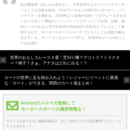
結川愛寿加（ゆいかわあすか）。大学在学中よりフリーアナウンサ
ーとしての活動を始め、TVやラジオなどのMCやレポーター、パー
ソナリティを務める。2006年より自身が企画・プロデュースするモ
ータースポーツ番組のメインパーソナリティとして出演。以降、国
内レースのみならずF1日本GPやMotoGP 日本GPにプレスとして参
加するなど、モータースポーツジャーナリストとしても活動の幅を
広げている。今シーズンはスーパーGTに、SUBARUチームMCとし
ても出演中。
世界のおもしろレース４選！芝刈り機？デコトラ？トラクタ
ー？椅子？さぁ、アナタはどれに出る！？
カートの世界に足を踏み入れよう！レジャーにイベントに最適
な「カート」ができる、関西のカート場まとめ！
Motorzのメルマガ登録して
モータースポーツの最新情報を！
サイトでは見られない編集部裏話や、月に一度のメルマガ限定豪華プレゼントも
もらえるかも！？