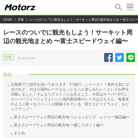
HOME
特集
レースのついでに観光もしよう！サーキット周辺の観光地まとめ 〜富士スピ
レースのついでに観光もしよう！サーキット周
辺の観光地まとめ 〜富士スピードウェイ編〜
特集
2016/07/08
目次
お陰様でご好評を頂いております「F1旅行」シリーズ！！海外も気にな
るけれど、やはり国内レースももっともっと楽しみたい！というお声を
頂戴しました！そんなリクエストにお応えして、今回はスーパーGTに
スーパーフォーミュラといった国内最高峰のレースはもちろん、毎週末
のように様々なイベントが開催されている「富士スピードウェイ」をピ
ックアップ！
富士スピードウェイ周辺の観光地 〜ショッピング・レジャー施設編〜
富士スピードウェイ周辺の観光地 〜癒しスポット編〜
まとめ