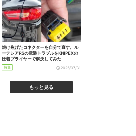
焼け焦げたコネクターを自分で直す。ル
ーテシアRSの電装トラブルをKNIPEXの
圧着プライヤーで解決してみた
特集
2026/07/31
もっと見る