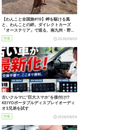
【わんこと全国旅#19】岬を駆ける風
と、わんことの絆。ダイレクトカーズ
「オーステリア」で巡る、南九州・野…
特集
2026/08/05
古いクルマに“巨大スマホ”を後付け!?
KEIYOポータブルディスプレイオーディ
オ3兄弟を試す
特集
2026/08/04