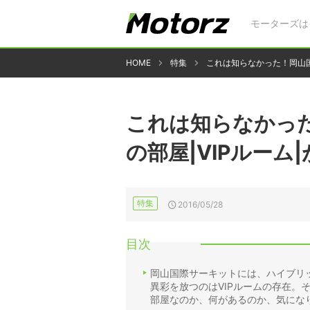
モーターズは
HOME
特集
これは知らなかった！岡山国
これは知らなかっ
の部屋|VIPルーム
特集
2016/05/28
目次
岡山国際サーキットには、ハイブリ
異彩を放つのはVIPルームの存在。
部屋なのか、何があるのか、気にな