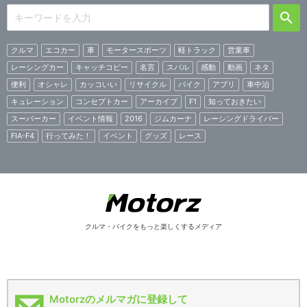
クルマ
エコカー
車
モータースポーツ
軽トラック
営業車
レーシングカー
キャッチコピー
名言
スバル
感動
動画
ネタ
便利
オシャレ
カッコいい
リサイクル
バイク
アプリ
車中泊
キュレーション
コンセプトカー
アーカイブ
F1
知っておきたい
スーパーカー
イベント情報
2016
ジムカーナ
レーシングドライバー
FIA-F4
行ってみた！
イベント
グッズ
レース
クルマ・バイクをもっと楽しくするメディア
Motorzのメルマガに登録して