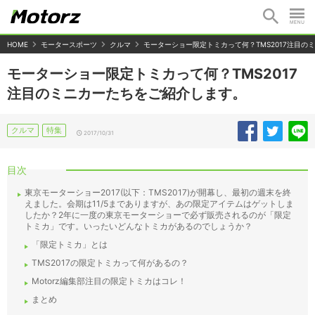
HOME
モータースポーツ
クルマ
モーターショー限定トミカって何？TMS2017注目の
モーターショー限定トミカって何？TMS2017
注目のミニカーたちをご紹介します。
クルマ
特集
2017/10/31
目次
東京モーターショー2017(以下：TMS2017)が開幕し、最初の週末を終
えました。会期は11/5までありますが、あの限定アイテムはゲットしま
したか？2年に一度の東京モーターショーで必ず販売されるのが「限定
トミカ」です。いったいどんなトミカがあるのでしょうか？
「限定トミカ」とは
TMS2017の限定トミカって何があるの？
Motorz編集部注目の限定トミカはコレ！
まとめ