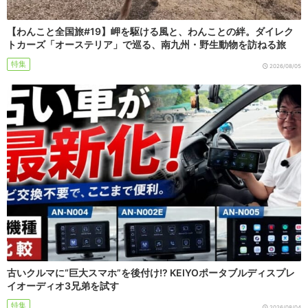
【わんこと全国旅#19】岬を駆ける風と、わんことの絆。ダイレク
トカーズ「オーステリア」で巡る、南九州・野生動物を訪ねる旅
特集
2026/08/05
古いクルマに“巨大スマホ”を後付け!? KEIYOポータブルディスプレ
イオーディオ3兄弟を試す
特集
2026/08/04