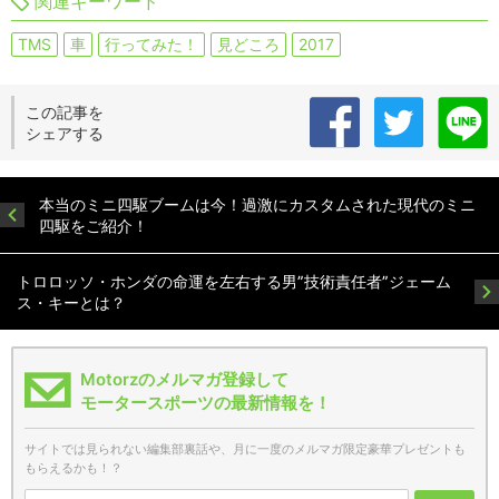
関連キーワード
TMS
車
行ってみた！
見どころ
2017
この記事を
シェアする
本当のミニ四駆ブームは今！過激にカスタムされた現代のミニ
四駆をご紹介！
トロロッソ・ホンダの命運を左右する男”技術責任者”ジェーム
ス・キーとは？
Motorzのメルマガ登録して
モータースポーツの最新情報を！
サイトでは見られない編集部裏話や、月に一度のメルマガ限定豪華プレゼントも
もらえるかも！？