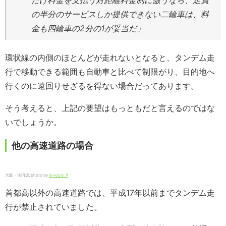
だけ料金を支払う対距離料金制に倣うなら、定員
の半分のサービスしか提供できない二輪車は、料
金も四輪車の2分の1が妥当だ」
環状線の内側のほとんどが走れないとなると、タンデム走
行で移動できる範囲も自動車と比べて制限がり、目的地へ
行くのに遠回りせざるを得ない場合だってあります。
そう考えると、上記の要望はもっともだと言えるのではな
いでしょうか。
他の高速道路の場合
大阪・法円坂/photo by
m-louis .®
首都高以外の高速道路では、平成17年以前までタンデム走
行が禁止されていました。