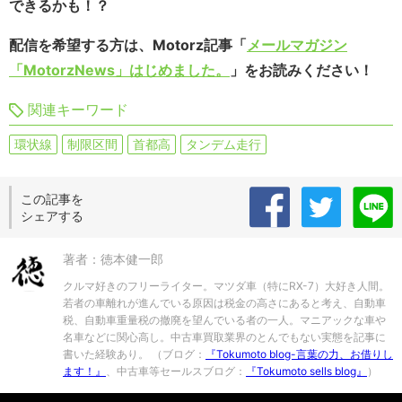
できるかも！？
配信を希望する方は、Motorz記事「
メールマガジン
「MotorzNews」はじめました。
」をお読みください！
関連キーワード
環状線
制限区間
首都高
タンデム走行
この記事を
シェアする
著者：徳本健一郎
クルマ好きのフリーライター。マツダ車（特にRX-7）大好き人間。
若者の車離れが進んでいる原因は税金の高さにあると考え、自動車
税、自動車重量税の撤廃を望んでいる者の一人。マニアックな車や
名車などに関心高し。中古車買取業界のとんでもない実態を記事に
書いた経験あり。 （ブログ：
『Tokumoto blog-言葉の力、お借りし
ます！』
、中古車等セールスブログ：
『Tokumoto sells blog』
）