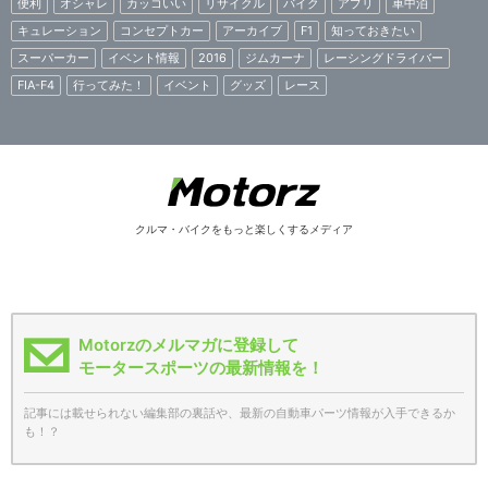
便利
オシャレ
カッコいい
リサイクル
バイク
アプリ
車中泊
キュレーション
コンセプトカー
アーカイブ
F1
知っておきたい
スーパーカー
イベント情報
2016
ジムカーナ
レーシングドライバー
FIA-F4
行ってみた！
イベント
グッズ
レース
クルマ・バイクをもっと楽しくするメディア
Motorzのメルマガに登録して
モータースポーツの最新情報を！
記事には載せられない編集部の裏話や、最新の自動車パーツ情報が入手できるか
も！？