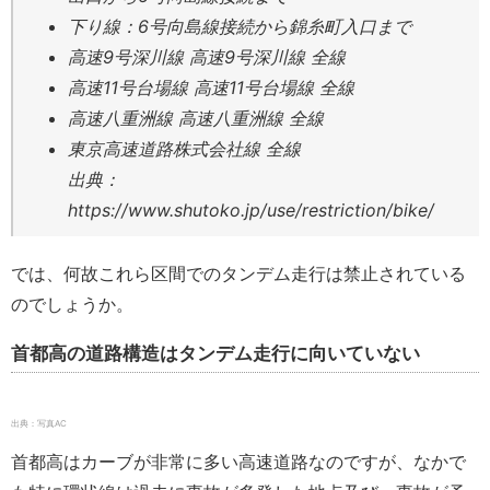
下り線：6号向島線接続から錦糸町入口まで
高速9号深川線 高速9号深川線 全線
高速11号台場線 高速11号台場線 全線
高速八重洲線 高速八重洲線 全線
東京高速道路株式会社線 全線
出典：
https://www.shutoko.jp/use/restriction/bike/
では、何故これら区間でのタンデム走行は禁止されている
のでしょうか。
首都高の道路構造はタンデム走行に向いていない
出典：写真AC
首都高はカーブが非常に多い高速道路なのですが、なかで