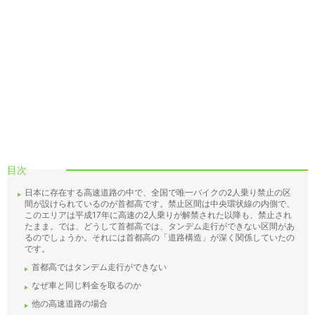
目次
日本に存在する高速道路の中で、全国で唯一バイクの2人乗り禁止の区
間が設けられているのが首都高です。禁止区間は中央環状線の内側で、
このエリアは平成17年に高速の2人乗りが解禁された以降も、禁止され
たまま。では、どうして首都高では、タンデム走行ができない区間があ
るのでしょうか。それには首都高の「道路構造」が深く関係していたの
です。
首都高ではタンデム走行ができない
なぜ車と同じ料金を取るのか
他の高速道路の場合