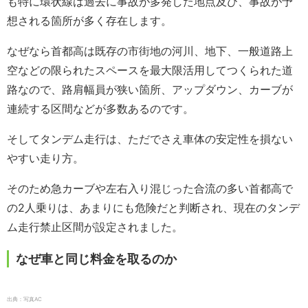
も特に環状線は過去に事故が多発した地点及び、事故が予
想される箇所が多く存在します。
なぜなら首都高は既存の市街地の河川、地下、一般道路上
空などの限られたスペースを最大限活用してつくられた道
路なので、路肩幅員が狭い箇所、アップダウン、カーブが
連続する区間などが多数あるのです。
そしてタンデム走行は、ただでさえ車体の安定性を損ない
やすい走り方。
そのため急カーブや左右入り混じった合流の多い首都高で
の2人乗りは、あまりにも危険だと判断され、現在のタンデ
ム走行禁止区間が設定されました。
なぜ車と同じ料金を取るのか
出典：写真AC