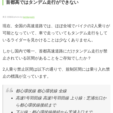
首都高ではタンデム走行ができない
東京 首都高/photo by
kambayashi
現在、全国の高速道路では、ほぼ全域でバイクの2人乗りが
可能となっていて、車で走っていてもタンデム走行をして
いるライダーを見かけることは少なくありません。
しかし国内で唯一、首都高速道路にだけタンデム走行が禁
止されている区間があることをご存知でしたか？
2人乗り禁止区間は以下の通りで、規制区間には乗り入れ禁
止の標識が立っています。
都心環状線 都心環状線 全線
高速1号羽田線 高速1号羽田線 上り線：芝浦出口か
ら都心環状線接続まで
下り線：都心環状線接続から芝浦入口まで