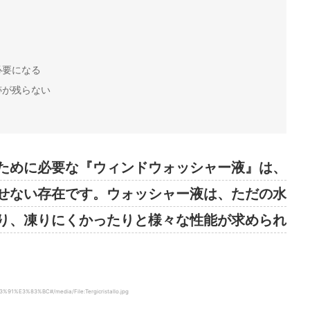
？
？
必要になる
跡が残らない
ために必要な『ウィンドウォッシャー液』は、
せない存在です。ウォッシャー液は、ただの水
り、凍りにくかったりと様々な性能が求められ
91%E3%83%BC#/media/File:Tergicristallo.jpg