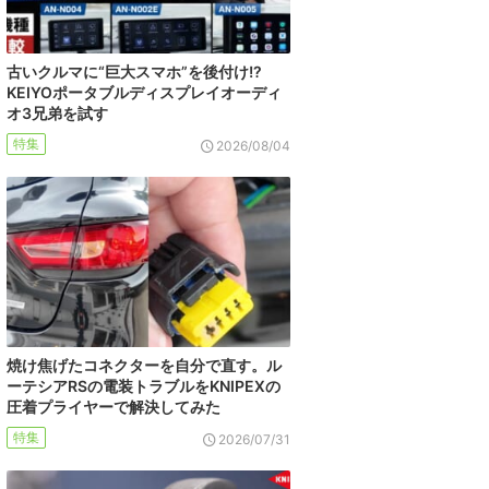
古いクルマに“巨大スマホ”を後付け!?
KEIYOポータブルディスプレイオーディ
オ3兄弟を試す
特集
2026/08/04
焼け焦げたコネクターを自分で直す。ル
ーテシアRSの電装トラブルをKNIPEXの
圧着プライヤーで解決してみた
特集
2026/07/31