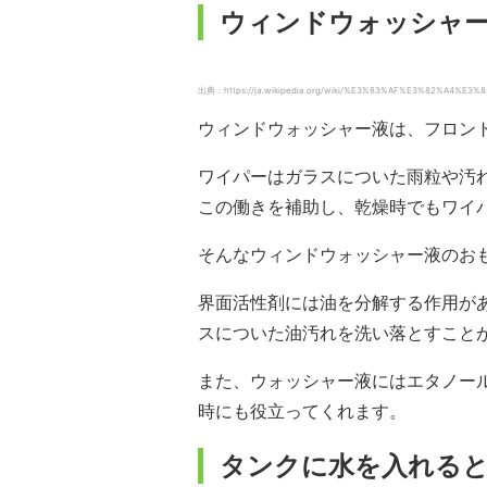
ウィンドウォッシャ
出典：https://ja.wikipedia.org/wiki/%E3%83%AF%E3%82%A4%E3%83
ウィンドウォッシャー液は、フロン
ワイパーはガラスについた雨粒や汚
この働きを補助し、乾燥時でもワイ
そんなウィンドウォッシャー液のお
界面活性剤には油を分解する作用が
スについた油汚れを洗い落とすこと
また、ウォッシャー液にはエタノー
時にも役立ってくれます。
タンクに水を入れる