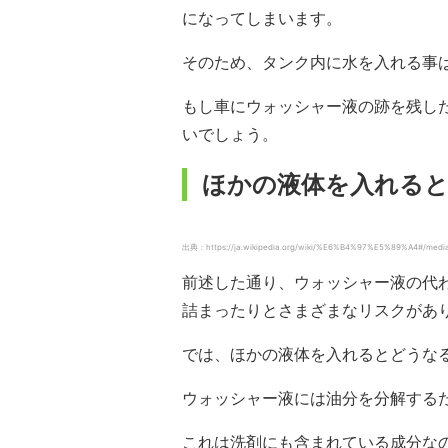
になってしまいます。
そのため、タンク内に水を入れる事
もし車にウォッシャー液の跡を残し
いでしょう。
ほかの液体を入れる
出典：https://ja.wikipedia.org/wiki/%E6%B4%97%E5%89%A4#/me
前述した通り、ウォッシャー液の代
詰まったりとさまざまなリスクがあ
では、ほかの液体を入れるとどうな
ウォッシャー液には油分を分解する
これは洗剤にも含まれている成分な