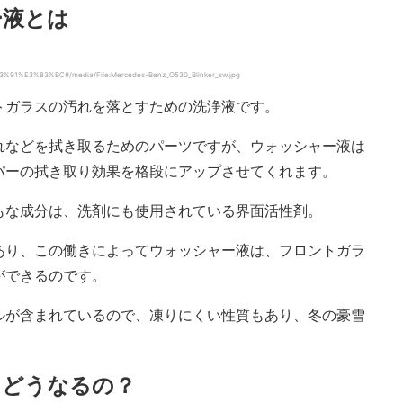
ー液とは
%91%E3%83%BC#/media/File:Mercedes-Benz_O530_Blinker_sw.jpg
トガラスの汚れを落とすための洗浄液です。
れなどを拭き取るためのパーツですが、ウォッシャー液は
パーの拭き取り効果を格段にアップさせてくれます。
もな成分は、洗剤にも使用されている界面活性剤。
あり、この働きによってウォッシャー液は、フロントガラ
ができるのです。
ルが含まれているので、凍りにくい性質もあり、冬の豪雪
とどうなるの？