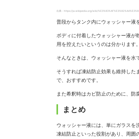
出典：https://ja.wikipedia.org/wiki/%E3%83%AF%E3%82%A4%E3%83
普段からタンク内にウォッシャー液
ボディに付着したウォッシャー液が
用を控えたいというのは分かります
そんなときは、ウォッシャー液を水
そうすれば凍結防止効果も維持した
で、おすすめです。
また希釈時はカビ防止のために、防
まとめ
ウォッシャー液には、単にガラスを
凍結防止といった役割があり、周囲