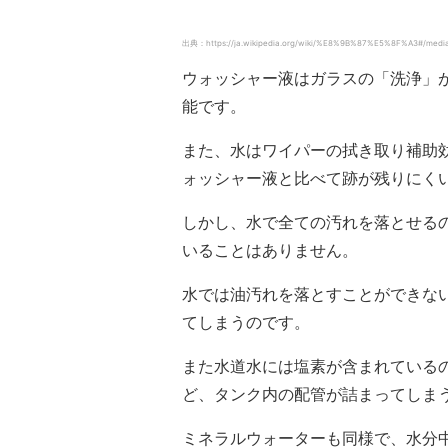
出典：https://ja.wikipedia.org/wiki/%E8%9B%87%E5%8F%A3#/m
ウォッシャー液はガラスの「洗浄」
能です。
また、水はワイパーの拭き取り補助
ォッシャー液と比べて跡が残りにく
しかし、水で全ての汚れを落とせる
いることはありません。
水では油汚れを落とすことができな
てしまうのです。
また水道水には塩素が含まれている
ど、タンク内の配管が詰まってしま
ミネラルウォーターも同様で、水分