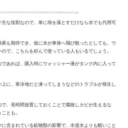
edia/%E3%83%95%E3%82%A1%E3%82%A4%E3%83%AB:Wasserhahn.jpg
が主な役割なので、単に埃を落とすだけなら水でも代用可
効果も期待でき、仮に水が車体へ飛び散ったとしても、ウ
いので、こちらを好んで使っている人もいるでしょう。
のであれば、購入時にウォッシャー液がタンク内に入って
い上に、寒冷地だと凍ってしまうなどのトラブルが発生し
ので、長時間放置しておくことで腐敗しカビが生えるな
うことも。
中に含まれている鉱物類の影響で、水道水よりも酷いこと