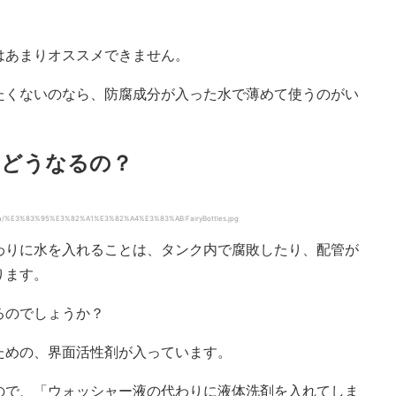
はあまりオススメできません。
たくないのなら、防腐成分が入った水で薄めて使うのがい
とどうなるの？
dia/%E3%83%95%E3%82%A1%E3%82%A4%E3%83%AB:FairyBottles.jpg
わりに水を入れることは、タンク内で腐敗したり、配管が
ります。
るのでしょうか？
ための、界面活性剤が入っています。
ので、「ウォッシャー液の代わりに液体洗剤を入れてしま