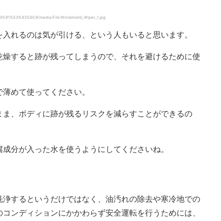
%91%E3%83%BC#/media/File:Windshield_Wiper_1.jpg
を入れるのは気が引ける、という人もいると思います。
乾燥すると跡が残ってしまうので、それを避けるために使
。
で薄めて使ってください。
まま、ボディに跡が残るリスクを減らすことができるの
腐成分が入った水を使うようにしてくださいね。
洗浄するというだけではなく、油汚れの除去や寒冷地での
のコンディションにかかわらず安全運転を行うためには、