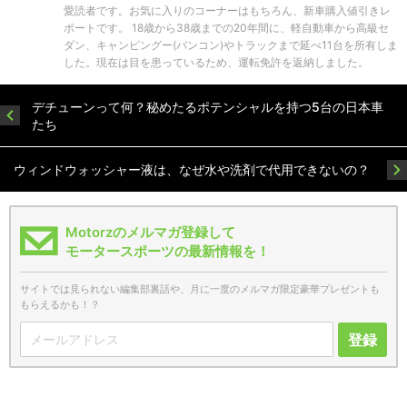
愛読者です。お気に入りのコーナーはもちろん、新車購入値引きレ
ポートです。 18歳から38歳までの20年間に、軽自動車から高級セ
ダン、キャンピングー(バンコン)やトラックまで延べ11台を所有しま
した。現在は目を患っているため、運転免許を返納しました。
デチューンって何？秘めたるポテンシャルを持つ5台の日本車
たち
ウィンドウォッシャー液は、なぜ水や洗剤で代用できないの？
Motorzのメルマガ登録して
モータースポーツの最新情報を！
サイトでは見られない編集部裏話や、月に一度のメルマガ限定豪華プレゼントも
もらえるかも！？
登録