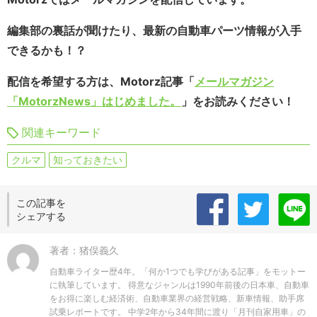
編集部の裏話が聞けたり、最新の自動車パーツ情報が入手
できるかも！？
配信を希望する方は、Motorz記事「
メールマガジン
「MotorzNews」はじめました。
」をお読みください！
関連キーワード
クルマ
知っておきたい
この記事を
シェアする
著者：猪俣義久
自動車ライター歴4年。「何か1つでも学びがある記事」をモットー
に執筆しています。 得意なジャンルは1990年前後の日本車、自動車
をお得に楽しむ経済術、自動車業界の経営戦略、新車情報、助手席
試乗レポートです。 中学2年から34年間に渡り「月刊自家用車」の