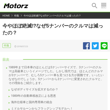
HOME
特集
今やほぼ絶滅!?なぜ5ナンバーのクルマは減ったの？
今やほぼ絶滅!?なぜ5ナンバーのクルマは減っ
たの？
特集
2019/07/23
目次
1989年まで日本車のほとんどは5ナンバーサイズで、3ナンバーのクル
マは高級車というイメージでした。しかし現代では、ほとんどのクルマ
が3ナンバーで、むしろ5ナンバー車を見つける方が困難です。いったい
なぜなのでしょうか。5ナンバーから3ナンバーに変更されたクルマと、
その理由をご紹介します。
なぜボディサイズを拡大するのか？
1989年の自動車税改正による恩恵
海外仕様車と国内専用車の統合
ミドルサルーンからフラッグシップモデルへ！