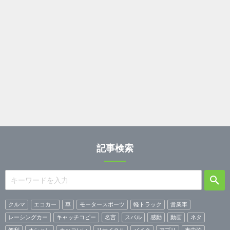
記事検索
クルマ
エコカー
車
モータースポーツ
軽トラック
営業車
レーシングカー
キャッチコピー
名言
スバル
感動
動画
ネタ
便利
オシャレ
カッコいい
リサイクル
バイク
アプリ
車中泊