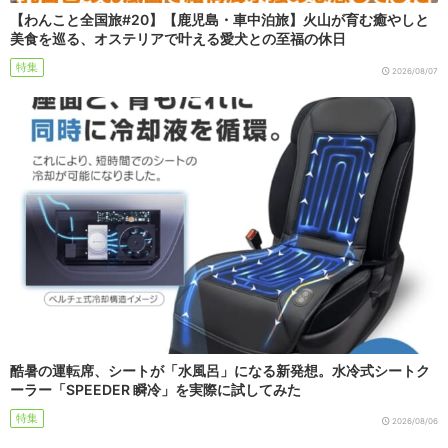
【わんこと全国旅#20】【鹿児島・車中泊旅】火山が育む癒やしと
美食を巡る、オステリアで叶える愛犬との至福の休日
特集
2026/08/07
酷暑の運転席、シートが「水風呂」になる新発想。水冷式シートク
ーラー「SPEEDER 瞬冷」を実際に試してみた
特集
2026/08/06