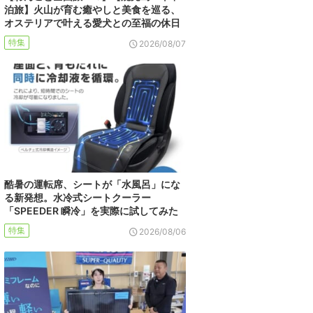
泊旅】火山が育む癒やしと美食を巡る、
オステリアで叶える愛犬との至福の休日
特集
2026/08/07
酷暑の運転席、シートが「水風呂」にな
る新発想。水冷式シートクーラー
「SPEEDER 瞬冷」を実際に試してみた
特集
2026/08/06