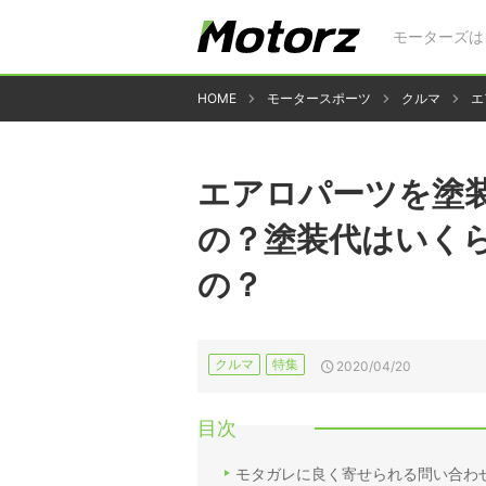
モーターズは
HOME
モータースポーツ
クルマ
エ
エアロパーツを塗
の？塗装代はいく
の？
クルマ
特集
2020/04/20
目次
モタガレに良く寄せられる問い合わ