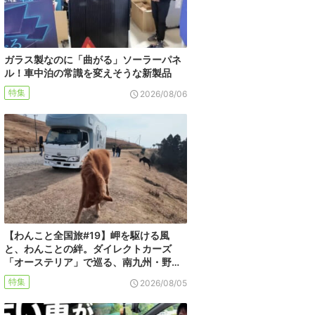
ガラス製なのに「曲がる」ソーラーパネ
ル！車中泊の常識を変えそうな新製品
特集
2026/08/06
【わんこと全国旅#19】岬を駆ける風
と、わんことの絆。ダイレクトカーズ
「オーステリア」で巡る、南九州・野…
特集
2026/08/05