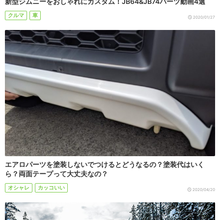
新型ジムニーをおしゃれにカスタム！JB64&JB74パーツ動画4選
クルマ
車
2020/01/27
エアロパーツを塗装しないでつけるとどうなるの？塗装代はいく
ら？両面テープって大丈夫なの？
オシャレ
カッコいい
2020/04/20