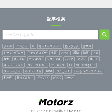
記事検索
クルマ
エコカー
車
モータースポーツ
軽トラック
営業車
レーシングカー
キャッチコピー
名言
スバル
感動
動画
ネタ
便利
オシャレ
カッコいい
リサイクル
バイク
アプリ
車中泊
キュレーション
コンセプトカー
アーカイブ
F1
知っておきたい
スーパーカー
イベント情報
2016
ジムカーナ
レーシングドライバー
FIA-F4
行ってみた！
イベント
グッズ
レース
クルマ・バイクをもっと楽しくするメディア