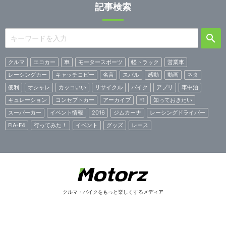
記事検索
クルマ
エコカー
車
モータースポーツ
軽トラック
営業車
レーシングカー
キャッチコピー
名言
スバル
感動
動画
ネタ
便利
オシャレ
カッコいい
リサイクル
バイク
アプリ
車中泊
キュレーション
コンセプトカー
アーカイブ
F1
知っておきたい
スーパーカー
イベント情報
2016
ジムカーナ
レーシングドライバー
FIA-F4
行ってみた！
イベント
グッズ
レース
クルマ・バイクをもっと楽しくするメディア