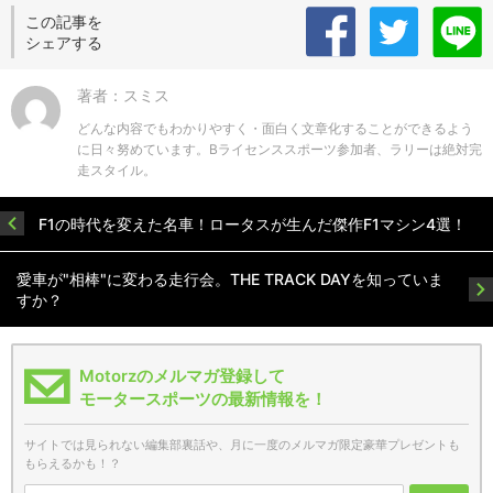
この記事を
シェアする
著者：スミス
どんな内容でもわかりやすく・面白く文章化することができるよう
に日々努めています。Bライセンススポーツ参加者、ラリーは絶対完
走スタイル。
F1の時代を変えた名車！ロータスが生んだ傑作F1マシン4選！
愛車が"相棒"に変わる走行会。THE TRACK DAYを知っていま
すか？
Motorzのメルマガ登録して
モータースポーツの最新情報を！
サイトでは見られない編集部裏話や、月に一度のメルマガ限定豪華プレゼントも
もらえるかも！？