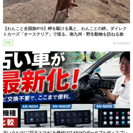
【わんこと全国旅#19】岬を駆ける風と、わんことの絆。ダイレク
トカーズ「オーステリア」で巡る、南九州・野生動物を訪ねる旅
特集
2026/08/05
古いクルマに“巨大スマホ”を後付け!? KEIYOポータブルディスプレ