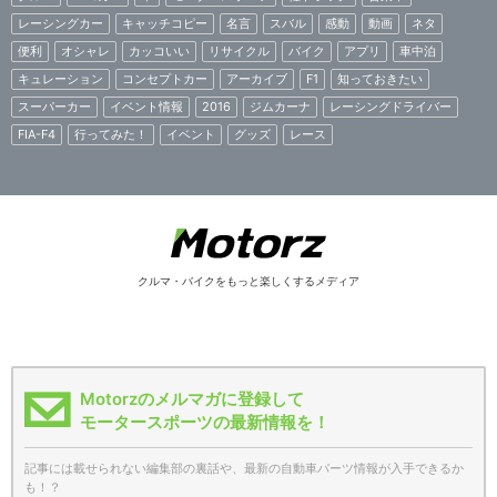
レーシングカー
キャッチコピー
名言
スバル
感動
動画
ネタ
便利
オシャレ
カッコいい
リサイクル
バイク
アプリ
車中泊
キュレーション
コンセプトカー
アーカイブ
F1
知っておきたい
スーパーカー
イベント情報
2016
ジムカーナ
レーシングドライバー
FIA-F4
行ってみた！
イベント
グッズ
レース
クルマ・バイクをもっと楽しくするメディア
Motorzのメルマガに登録して
モータースポーツの最新情報を！
記事には載せられない編集部の裏話や、最新の自動車パーツ情報が入手できるか
も！？