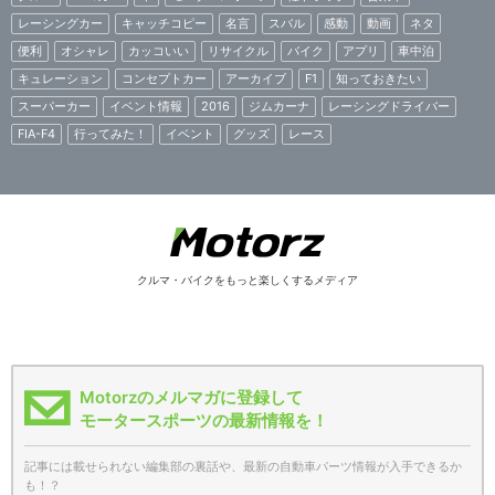
レーシングカー
キャッチコピー
名言
スバル
感動
動画
ネタ
便利
オシャレ
カッコいい
リサイクル
バイク
アプリ
車中泊
キュレーション
コンセプトカー
アーカイブ
F1
知っておきたい
スーパーカー
イベント情報
2016
ジムカーナ
レーシングドライバー
FIA-F4
行ってみた！
イベント
グッズ
レース
クルマ・バイクをもっと楽しくするメディア
Motorzのメルマガに登録して
モータースポーツの最新情報を！
記事には載せられない編集部の裏話や、最新の自動車パーツ情報が入手できるか
も！？