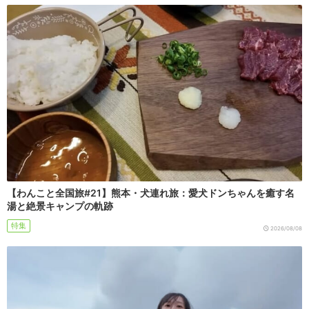
【わんこと全国旅#21】熊本・犬連れ旅：愛犬ドンちゃんを癒す名
湯と絶景キャンプの軌跡
特集
2026/08/08