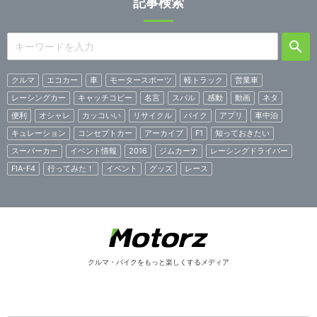
記事検索
クルマ
エコカー
車
モータースポーツ
軽トラック
営業車
レーシングカー
キャッチコピー
名言
スバル
感動
動画
ネタ
便利
オシャレ
カッコいい
リサイクル
バイク
アプリ
車中泊
キュレーション
コンセプトカー
アーカイブ
F1
知っておきたい
スーパーカー
イベント情報
2016
ジムカーナ
レーシングドライバー
FIA-F4
行ってみた！
イベント
グッズ
レース
クルマ・バイクをもっと楽しくするメディア