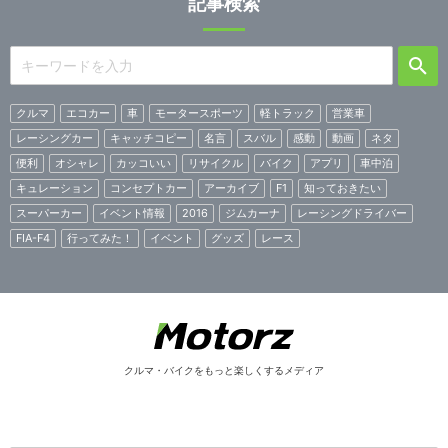
記事検索
クルマ
エコカー
車
モータースポーツ
軽トラック
営業車
レーシングカー
キャッチコピー
名言
スバル
感動
動画
ネタ
便利
オシャレ
カッコいい
リサイクル
バイク
アプリ
車中泊
キュレーション
コンセプトカー
アーカイブ
F1
知っておきたい
スーパーカー
イベント情報
2016
ジムカーナ
レーシングドライバー
FIA-F4
行ってみた！
イベント
グッズ
レース
クルマ・バイクをもっと楽しくするメディア