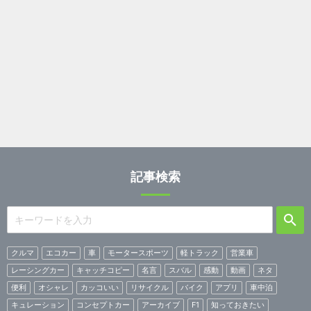
記事検索
クルマ
エコカー
車
モータースポーツ
軽トラック
営業車
レーシングカー
キャッチコピー
名言
スバル
感動
動画
ネタ
便利
オシャレ
カッコいい
リサイクル
バイク
アプリ
車中泊
キュレーション
コンセプトカー
アーカイブ
F1
知っておきたい