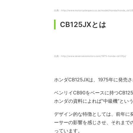
出典：http://www.motorcyclespecs.co.za/model/Honda/honda_cb12
CB125JXとは
出典：http://www.sevenseasmotors.com/1975-honda-cb125jx/
ホンダCB125JXは、1975年に発売
ベンリイCB90をベースに持つCB1
ホンダの資料によれば”中級機”とい
デザイン的な特徴としては、前年に発売
ーサーの影響を感じさせ、それまで
っています。