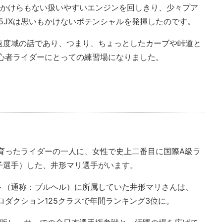
のかけらもない扱いやすいエンジンを回しきり、少々プア
25JXは思いもかけないポテンシャルを発揮したのです。
速度域の話であり、つまり、ちょっとしたカーブや峠道と
に初心者ライダーにとっての練習場になりました。
トで育ったライダーの一人に、女性で史上二番目に国際A級ラ
子選手）した、井形マリ選手がいます。
ト（通称：ブルヘル）に所属していた井形マリさんは、
ロダクション125クラスで年間ランキング3位に。