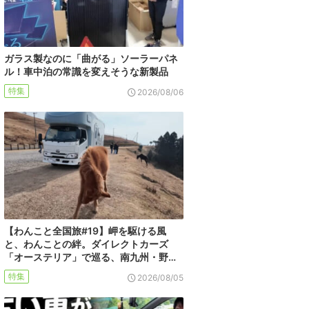
ガラス製なのに「曲がる」ソーラーパネ
ル！車中泊の常識を変えそうな新製品
特集
2026/08/06
【わんこと全国旅#19】岬を駆ける風
と、わんことの絆。ダイレクトカーズ
「オーステリア」で巡る、南九州・野…
特集
2026/08/05