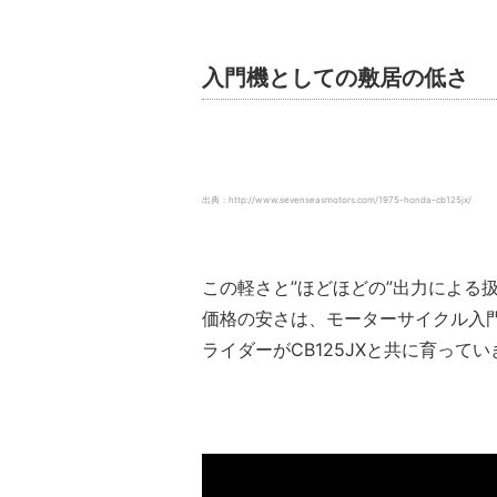
入門機としての敷居の低さ
出典：http://www.sevenseasmotors.com/1975-honda-cb125jx/
この軽さと”ほどほどの”出力による
価格の安さは、モーターサイクル入
ライダーがCB125JXと共に育って