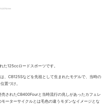
5%2076.htm
された125ccロードスポーツです。
25は、CB125Sなどを先祖として生まれたモデルで、当時の
う位置づけ。
されたCB400Fourと当時流行の兆しがあったカフェレ
のモーターサイクルとは毛色の違うモダンなイメージとな