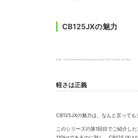
CB125JXの魅力
出典：http://www.sevenseasmotors.com/1975-honda-cb125jx/
軽さは正義
CB125JXの魅力は、なんと言っ
このシリーズの第1回目でご紹介した2
110kgであるのに対し、CB125JXは