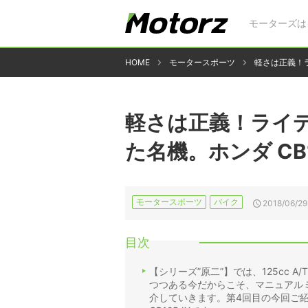
モーターズは
HOME
モータースポーツ
軽さは正義！ラ
軽さは正義！ライ
た名機。ホンダ CB1
モータースポーツ
バイク
2018/06/29
目次
【シリーズ”原二”】では、125cc 
つつある今だからこそ、マニュアル
介していきます。第4回目の今回ご