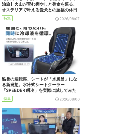
泊旅】火山が育む癒やしと美食を巡る、
オステリアで叶える愛犬との至福の休日
特集
2026/08/07
酷暑の運転席、シートが「水風呂」にな
る新発想。水冷式シートクーラー
「SPEEDER 瞬冷」を実際に試してみた
特集
2026/08/06