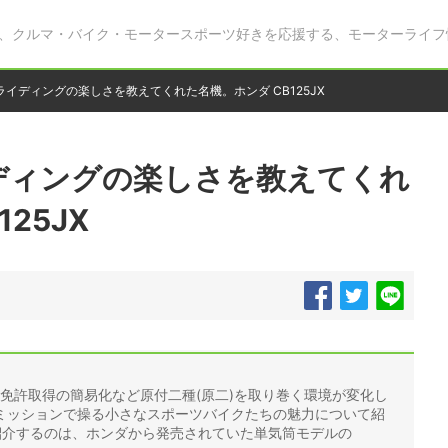
、クルマ・バイク・モータースポーツ好きを応援する、モーターライフ
イディングの楽しさを教えてくれた名機。ホンダ CB125JX
ディングの楽しさを教えてくれ
25JX
A/T免許取得の簡易化など原付二種(原二)を取り巻く環境が変化し
ミッションで操る小さなスポーツバイクたちの魅力について紹
紹介するのは、ホンダから発売されていた単気筒モデルの