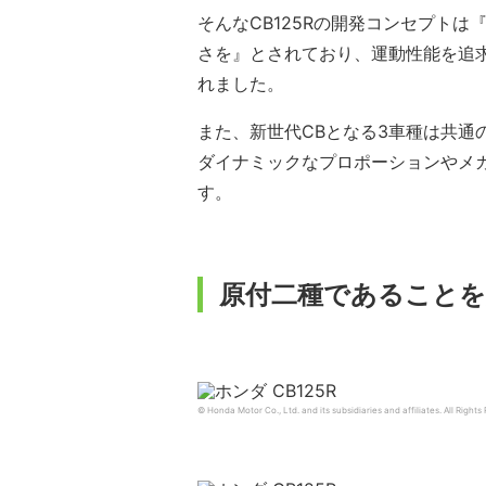
そんなCB125Rの開発コンセプトは『 “S
さを』とされており、運動性能を追
れました。
また、新世代CBとなる3車種は共通
ダイナミックなプロポーションやメ
す。
原付二種であること
© Honda Motor Co., Ltd. and its subsidiaries and affiliates. All Rights