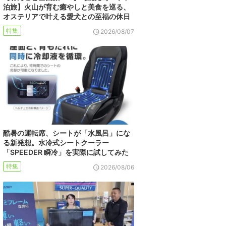
泊旅】火山が育む癒やしと美食を巡る、
オステリアで叶える愛犬との至福の休日
特集
2026/08/07
酷暑の運転席、シートが「水風呂」にな
る新発想。水冷式シートクーラー
「SPEEDER 瞬冷」を実際に試してみた
特集
2026/08/06