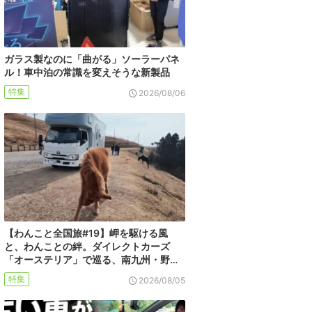
ガラス製なのに「曲がる」ソーラーパネ
ル！車中泊の常識を変えそうな新製品
特集
2026/08/06
【わんこと全国旅#19】岬を駆ける風
と、わんことの絆。ダイレクトカーズ
「オーステリア」で巡る、南九州・野…
特集
2026/08/05