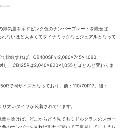
 Reserved.
25ccの排気量を示すピンク色のナンバープレートを隠せば、
も疑われないほど大きくてダイナミックなビジュアルとなって
較すれば、CB400SFで2,080×745×1,080、
事に対し、CB125Rは2,040×820×1,055とほとんど変わりま
50Rで同サイズとなっており、前：110/70R17、後：
Rより太いタイヤが装着されています。
気量を除けば、どこからどう見てもミドルクラスのスポー
ク色のナンバーを見れば思わず驚いて二度見してしまうレ