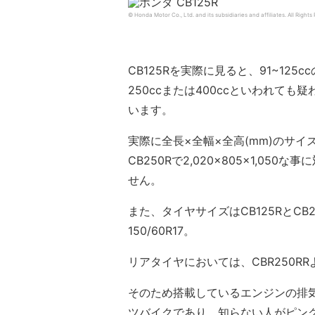
© Honda Motor Co., Ltd. and its subsidiaries and affiliates. All Rights
CB125Rを実際に見ると、91~1
250ccまたは400ccといわれて
います。
実際に全長×全幅×全高(mm)のサイズで比
CB250Rで2,020×805×1,050な
せん。
また、タイヤサイズはCB125RとCB2
150/60R17。
リアタイヤにおいては、CBR250R
そのため搭載しているエンジンの排
ツバイクであり、知らない人がピン