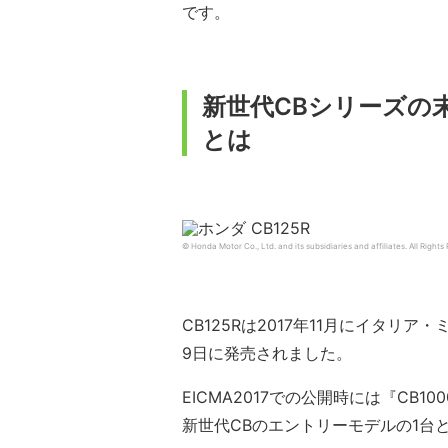
です。
新世代CBシリーズの末
とは
© Honda Motor Co., Ltd. and its subsidiaries and affiliates. All Rights
CB125Rは2017年11月にイタリア
9日に発売されました。
EICMA2017での公開時には『CB
新世代CBのエントリーモデルの1台