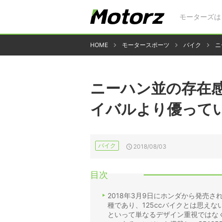
モーターズは
HOME
モータースポーツ
バイク
ニ
ニーハン並の存在感
イバルより優って
バイク
2018/08/03
目次
2018年3月9日にホンダから発売さ
種であり、125ccバイクとは思え
といって単なるデザイン重視ではな