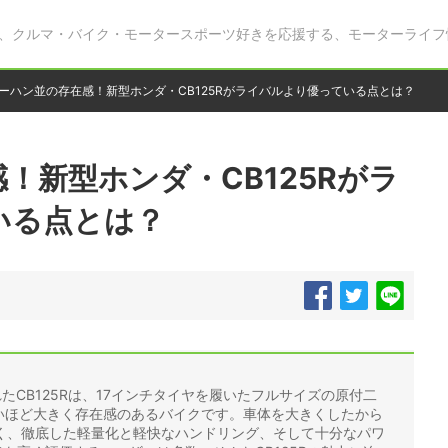
、クルマ・バイク・モータースポーツ好きを応援する、モーターライフ
ーハン並の存在感！新型ホンダ・CB125Rがライバルより優っている点とは？
！新型ホンダ・CB125Rがラ
いる点とは？
れたCB125Rは、17インチタイヤを履いたフルサイズの原付二
ないほど大きく存在感のあるバイクです。車体を大きくしたから
く、徹底した軽量化と軽快なハンドリング、そして十分なパワ