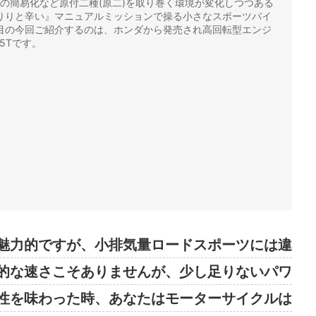
許取得の簡易化など原付二種(原二)を取り巻く環境が変化しつつある
りりと辛い』マニュアルミッションで操る小さなスポーツバイ
目の今回ご紹介するのは、ホンダから発売され高回転型エンジ
5Tです。
魅力的ですが、小排気量ロードスポーツには違
的な速さこそありませんが、少し足りないパワ
性を味わった時、あなたはモーターサイクルは