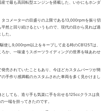
国産で最も高回転型エンジンを搭載した、いかにもホンダ
コメーターの目盛りの上限である13,000rpmを振り切
しても平然と回り続けるというもので、現代の目から見れば過
ました。
し9,000rpm以上をキープして走る時のCB125Tは、
ころか、一味違うスポーツライディングの世界を味あわせ
で発売されていたこともあり、今ほどカスタムパーツが簡
アの手作り感満載のカスタムされた車両を多く見かけまし
としても、造り手も気楽に手を出せる125ccクラスは良
もその一端を担ってきたのです。