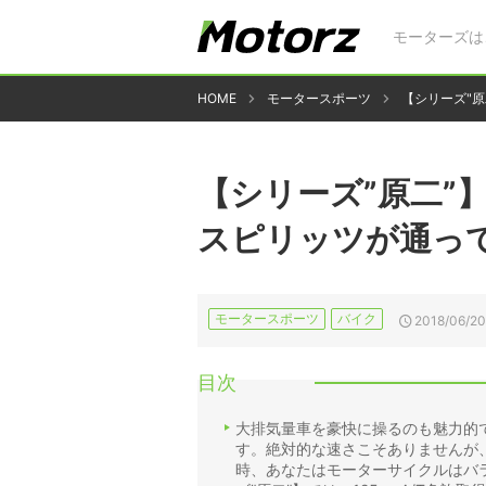
モーターズは
HOME
モータースポーツ
【シリーズ"原
【シリーズ”原二”
スピリッツが通って
モータースポーツ
バイク
2018/06/20
目次
大排気量車を豪快に操るのも魅力的
す。絶対的な速さこそありませんが
時、あなたはモーターサイクルはバ