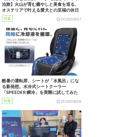
泊旅】火山が育む癒やしと美食を巡る、
オステリアで叶える愛犬との至福の休日
特集
2026/08/07
酷暑の運転席、シートが「水風呂」にな
る新発想。水冷式シートクーラー
「SPEEDER 瞬冷」を実際に試してみた
特集
2026/08/06