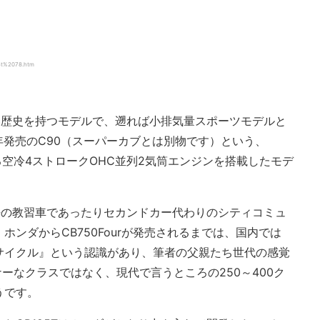
5t%2078.htm
長い歴史を持つモデルで、遡れば小排気量スポーツモデルと
8年発売のC90（スーパーカブとは別物です）という、
る空冷4ストロークOHC並列2気筒エンジンを搭載したモデ
免許の教習車であったりセカンドカー代わりのシティコミュ
ンダからCB750Fourが発売されるまでは、国内では
ーサイクル』という認識があり、筆者の父親たち世代の感覚
ナーなクラスではなく、現代で言うところの250～400ク
うです。