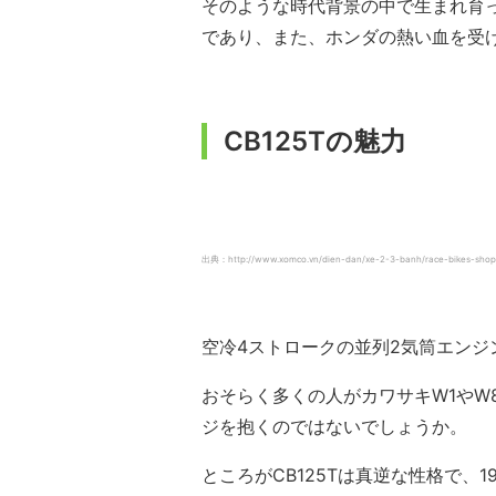
そのような時代背景の中で生まれ育っ
であり、また、ホンダの熱い血を受
CB125Tの魅力
出典：http://www.xomco.vn/dien-dan/xe-2-3-banh/race-bikes-shop
空冷4ストロークの並列2気筒エン
おそらく多くの人がカワサキW1やW
ジを抱くのではないでしょうか。
ところがCB125Tは真逆な性格で、19