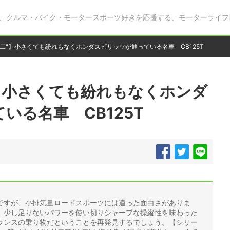
、クルマ・バイク・モータースポーツ好きを応援する、モーターライフ
二"】小さくても紛れもなくホンダスピリッツが通っている名車 CB125T
】小さくても紛れもなくホンダ
いる名車 CB125T
ですが、小排気量ロードスポーツには違った面白さがありま
、少し足りないパワーを使い切りシャープな操縦性を味わった
ランスの乗り物だということを再発見するでしょう。【シリー