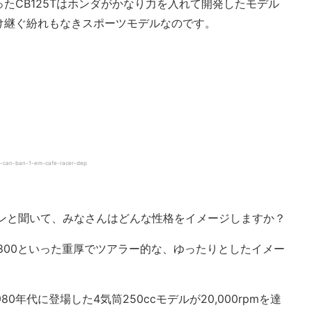
たCB125Tはホンダがかなり力を入れて開発したモデル
け継ぐ紛れもなきスポーツモデルなのです。
-can-ban-1-em-cafe-racer-dep
ジンと聞いて、みなさんはどんな性格をイメージしますか？
800といった重厚でツアラー的な、ゆったりとしたイメー
80年代に登場した4気筒250ccモデルが20,000rpmを達