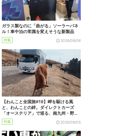
ガラス製なのに「曲がる」ソーラーパネ
ル！車中泊の常識を変えそうな新製品
特集
2026/08/06
【わんこと全国旅#19】岬を駆ける風
と、わんことの絆。ダイレクトカーズ
「オーステリア」で巡る、南九州・野…
特集
2026/08/05