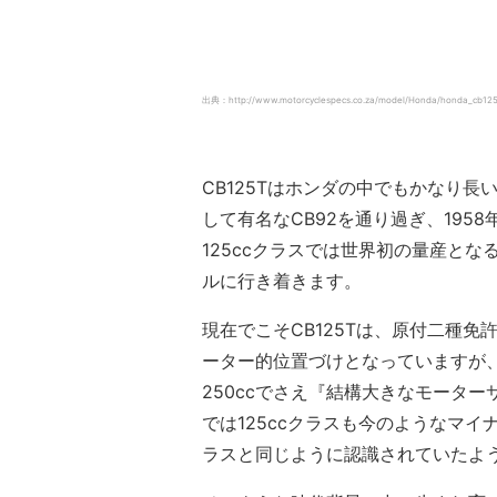
出典：http://www.motorcyclespecs.co.za/model/Honda/honda_cb12
CB125Tはホンダの中でもかなり
して有名なCB92を通り過ぎ、195
125ccクラスでは世界初の量産とな
ルに行き着きます。
現在でこそCB125Tは、原付二種
ーター的位置づけとなっていますが、ホ
250ccでさえ『結構大きなモータ
では125ccクラスも今のようなマイ
ラスと同じように認識されていたよ