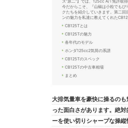
ズ”原二”】では、125cc A/T免
今だからこそ、『山椒は小粒でもぴ
クたちを紹介していきます。第二回
ンの魅力を私達に教えてくれたCB12
CB125Tとは
CB125Tの魅力
各年代のモデル
ホンダ125cc2気筒の系譜
CB125Tのスペック
CB125Tの中古車相場
まとめ
大排気量車を豪快に操るのも
った面白さがあります。絶対
ーを使い切りシャープな操縦