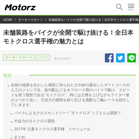
HOME
モータースポーツ
未舗装路をバイクが全開で駆け抜ける！全日本モトクロス選手権
未舗装路をバイクが全開で駆け抜ける！全日本
モトクロス選手権の魅力とは
モータースポーツ
バイク
2017/01/21
目次
自然の地形を生かした場所に作られた土や砂の露出したダートコースや
人工のジャンプ台、急勾配などをオフロード用のバイクで駆け、スピー
ドを競う競技である”モトクロス”。時には土煙を上げながらライダー達
がぶつかり合い、大迫力の激戦を繰り広げる過酷な二輪レースを紹介し
ていきます。
バイクによるクロスカントリー！”モトクロス”ってどんな競技？
大迫力のモトクロス競技
2017年 主要モトクロス選手権 スケジュール
まとめ