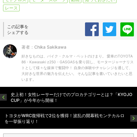
レース
この記事を
シェアする
著者：Chika Sakikawa
好きなものは、バイク・クルマ・ペットのけまり。 愛車のTOYOTA
86・Kawasaki z250・GASGASを乗り回し、モータージャーナリス
トとして様々な媒体で奮闘中！ 自身の体験やチャレンジを通して、
大好きな世界の魅力を伝えたい。 そんな記事を書いていきたいと思
います。
史上初！女性レーサーだけでのプロカテゴリーとは？「KYOJO
CUP」が今年から開催！
トヨタがWRC復帰戦で2位を獲得！波乱の開幕戦モンテカルロ
を一挙振り返り！