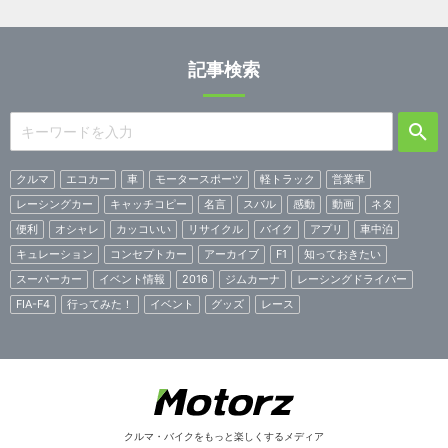
記事検索
クルマ
エコカー
車
モータースポーツ
軽トラック
営業車
レーシングカー
キャッチコピー
名言
スバル
感動
動画
ネタ
便利
オシャレ
カッコいい
リサイクル
バイク
アプリ
車中泊
キュレーション
コンセプトカー
アーカイブ
F1
知っておきたい
スーパーカー
イベント情報
2016
ジムカーナ
レーシングドライバー
FIA-F4
行ってみた！
イベント
グッズ
レース
クルマ・バイクをもっと楽しくするメディア