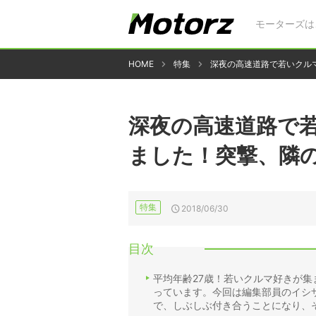
モーターズは
HOME
特集
深夜の高速道路で若いクル
深夜の高速道路で
ました！突撃、隣
特集
2018/06/30
目次
平均年齢27歳！若いクルマ好きが集
っています。今回は編集部員のイシ
で、しぶしぶ付き合うことになり、