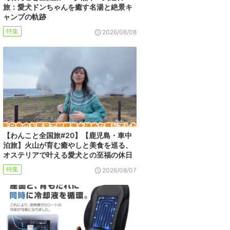
旅：愛犬ドンちゃんを癒す名湯と絶景キ
ャンプの軌跡
特集
2026/08/08
【わんこと全国旅#20】【鹿児島・車中
泊旅】火山が育む癒やしと美食を巡る、
オステリアで叶える愛犬との至福の休日
特集
2026/08/07