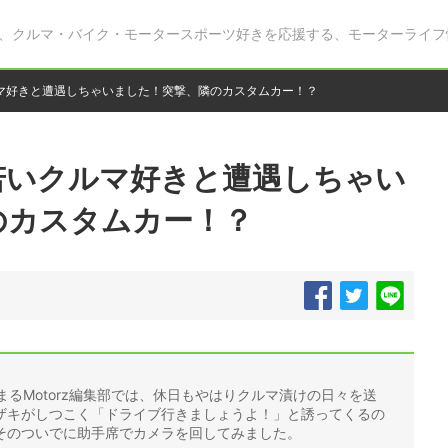
、クルマ・バイク・モータースポーツ好きを応援する、モーターライフ
マ好きと遭遇しちゃいました！突撃、隣のカスタムカー！？
若いクルマ好きと遭遇しちゃい
のカスタムカー！？
まるMotorz編集部では、休日もやはりクルマ漬けの日々を送
ザキがしつこく「ドライブ行きましょうよ！」と誘ってくるの
そのついでに助手席でカメラを回してみました。