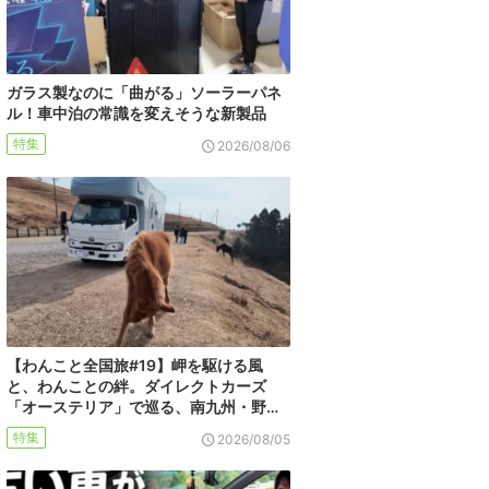
ガラス製なのに「曲がる」ソーラーパネ
ル！車中泊の常識を変えそうな新製品
特集
2026/08/06
【わんこと全国旅#19】岬を駆ける風
と、わんことの絆。ダイレクトカーズ
「オーステリア」で巡る、南九州・野…
特集
2026/08/05