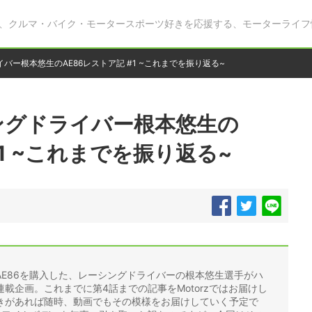
、クルマ・バイク・モータースポーツ好きを応援する、モーターライフ
バー根本悠生のAE86レストア記 #1 ~これまでを振り返る~
ングドライバー根本悠生の
#1 ~これまでを振り返る~
E86を購入した、レーシングドライバーの根本悠生選手がハ
載企画。これまでに第4話までの記事をMotorzではお届けし
きがあれば随時、動画でもその模様をお届けしていく予定で