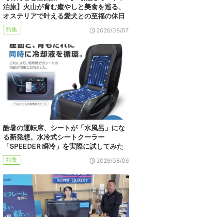
泊旅】火山が育む癒やしと美食を巡る、
オステリアで叶える愛犬との至福の休日
特集
2026/08/07
酷暑の運転席、シートが「水風呂」にな
る新発想。水冷式シートクーラー
「SPEEDER 瞬冷」を実際に試してみた
特集
2026/08/06