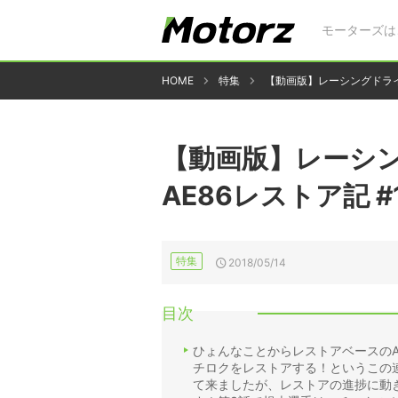
モーターズは
HOME
特集
【動画版】レーシングドライ
【動画版】レーシ
AE86レストア記 
特集
2018/05/14
目次
ひょんなことからレストアベースのA
チロクをレストアする！というこの連
て来ましたが、レストアの進捗に動