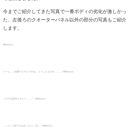
今までご紹介してきた写真で一番ボディの劣化が激しかっ
た、左後ろのクオーターパネル以外の部分の写真もご紹介
します。
©︎Motorz
うーん……結構サビサビですね。どうしたものか……。 / ©︎Motorz
フロアは意外とキレイ……！ / ©︎Motorz
……という訳でもなかったり（泣） / ©︎Motorz