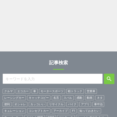
記事検索
クルマ
エコカー
車
モータースポーツ
軽トラック
営業車
レーシングカー
キャッチコピー
名言
スバル
感動
動画
ネタ
便利
オシャレ
カッコいい
リサイクル
バイク
アプリ
車中泊
キュレーション
コンセプトカー
アーカイブ
F1
知っておきたい