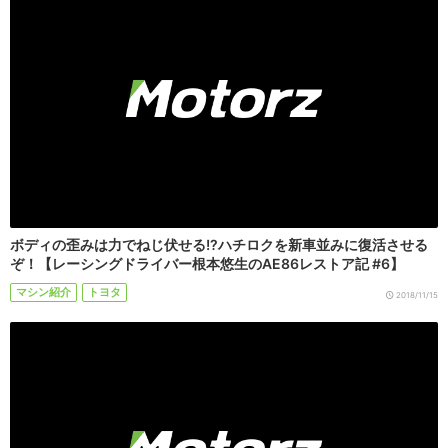
ボディの歪みは力でねじ伏せる!?ハチロクを新車並みに復活させる
ぞ！【レーシングドライバー根本悠生のAE86レストア記 #6】
マシン紹介
トヨタ
2018/11/15