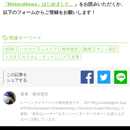
「MotorzNews」はじめました。
」をお読みいただくか、
以下のフォームからご登録をお願いします！
関連キーワード
AE86
ハチロク
レストア
根本悠生
動画
マシン紹介
トヨタ
カスタム・チューニング
名車
この記事を
シェアする
著者：根本悠生
レーシングドライバーの根本悠生です。 2017年はLamborghini Sup
erTrofeo European ChampionshipにVincenzo Sospiri Racingより
参戦。"身近なレーサー"をモットーにモータースポーツを盛り上げ
るべく活動しています。