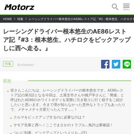
HOME
特集
レーシングドライバー根本悠生のAE86レストア記『#3：根本悠生、ハチロ
レーシングドライバー根本悠生のAE86レスト
ア記『#3：根本悠生、ハチロクをピックアップ
しに西へ走る。』
特集
2018/04/27
目次
皆さんこんにちは、レーシングドライバーの根本悠生です。AE86レス
トア記の第3話となる今回は、土屋圭市さんや織戸学さんに「廃墟」と
呼ばれたAE86のホワイトボディを実際に引き取りに行く様子をご紹介
したいと思います。今まで僕が知らなかった意外なトラップもあったり
で、メチャメチャ大変だったんです……！
クルマをピックアップするのに必要なのは？
サモア先輩と西へ！ここでまさかのトラブル…免許は要確認！
ついに到着。ピックアップというよりも…(汗)