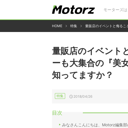
モーターズは
HOME
特集
量販店のイベントと侮るこ
量販店のイベント
ーも大集合の『美
知ってますか？
特集
2018/04/26
目次
みなさんこんにちは、Motorz編