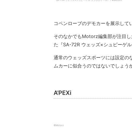
『SA-72R ウェッズ×シュピーゲル コラボホイール』 / ©️Motorz
コペンローブのデモカーを展示していた
そのなかでもMotorz編集部が注
た『SA-72R ウェッズ×シュピーゲ
通常のウェッズスポーツには設定の
ムカーに似合うのではないでしょう
A’PEXi
©️Motorz