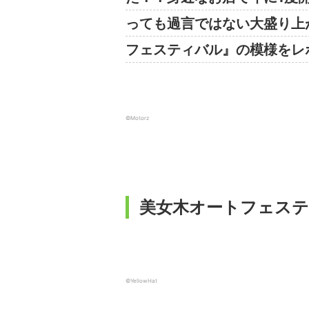
っても過言ではない大盛り上が
フェスティバル』の模様をレ
©️Motorz
美女木オートフェス
©️YellowHat