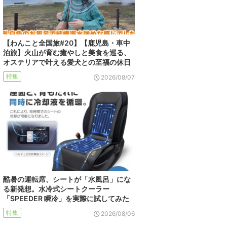
【わんこと全国旅#20】【鹿児島・車中
泊旅】火山が育む癒やしと美食を巡る、
オステリアで叶える愛犬との至福の休日
特集
2026/08/07
酷暑の運転席、シートが「水風呂」にな
る新発想。水冷式シートクーラー
「SPEEDER 瞬冷」を実際に試してみた
特集
2026/08/06