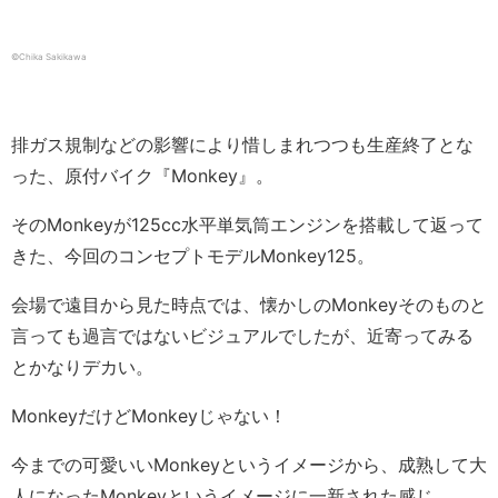
©Chika Sakikawa
排ガス規制などの影響により惜しまれつつも生産終了とな
った、原付バイク『Monkey』。
そのMonkeyが125cc水平単気筒エンジンを搭載して返って
きた、今回のコンセプトモデルMonkey125。
会場で遠目から見た時点では、懐かしのMonkeyそのものと
言っても過言ではないビジュアルでしたが、近寄ってみる
とかなりデカい。
MonkeyだけどMonkeyじゃない！
今までの可愛いいMonkeyというイメージから、成熟して大
人になったMonkeyというイメージに一新された感じ。