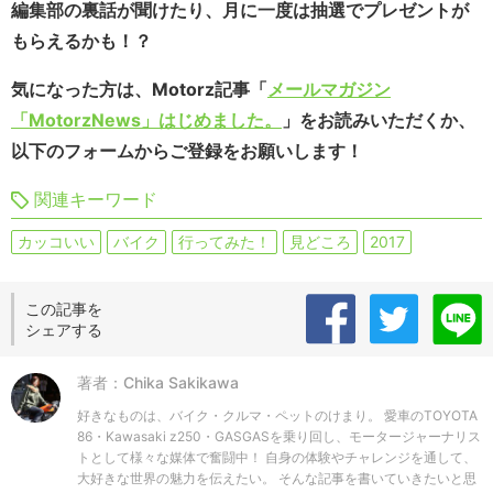
編集部の裏話が聞けたり、月に一度は抽選でプレゼントが
もらえるかも！？
気になった方は、Motorz記事「
メールマガジン
「MotorzNews」はじめました。
」をお読みいただくか、
以下のフォームからご登録をお願いします！
関連キーワード
カッコいい
バイク
行ってみた！
見どころ
2017
この記事を
シェアする
著者：Chika Sakikawa
好きなものは、バイク・クルマ・ペットのけまり。 愛車のTOYOTA
86・Kawasaki z250・GASGASを乗り回し、モータージャーナリス
トとして様々な媒体で奮闘中！ 自身の体験やチャレンジを通して、
大好きな世界の魅力を伝えたい。 そんな記事を書いていきたいと思