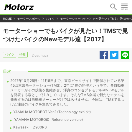
HOME
モータースポーツ
バイク
モーターショーでもバイクが見たい！TMSで見つけたバ
モーターショーでもバイクが見たい！TMSで見
つけたバイクのNewモデル達【2017】
バイク
特集
2017/10/28
目次
2017年10月25日～11月5日まで、東京ビックサイトで開催されている第
45回東京モーターショー(TMS)。2年に1度の開催という事で、各自動車
メーカーがその技術を集結させ、渾身のコンセプトモデルやNEWモデル
を発表する場として注力しています。そんなTMS会場で新たなモデルを
発表するのは自動車メーカーだけではありません。今回は、TMSで見つ
けた注目のバイクを集めてみました。
YAMAHA MOTOBOT Ver.2 (Technology exhibit)
YAMAHA MOTOROiD (Reference vehicle)
Kawasaki Z900RS