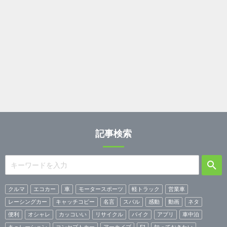
記事検索
クルマ
エコカー
車
モータースポーツ
軽トラック
営業車
レーシングカー
キャッチコピー
名言
スバル
感動
動画
ネタ
便利
オシャレ
カッコいい
リサイクル
バイク
アプリ
車中泊
キュレーション
コンセプトカー
アーカイブ
F1
知っておきたい