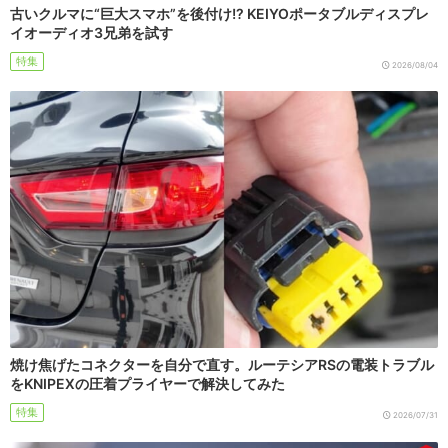
古いクルマに“巨大スマホ”を後付け!? KEIYOポータブルディスプレ
イオーディオ3兄弟を試す
特集
2026/08/04
焼け焦げたコネクターを自分で直す。ルーテシアRSの電装トラブル
をKNIPEXの圧着プライヤーで解決してみた
特集
2026/07/31