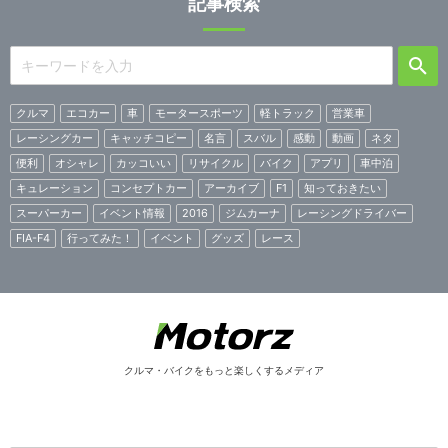
記事検索
クルマ
エコカー
車
モータースポーツ
軽トラック
営業車
レーシングカー
キャッチコピー
名言
スバル
感動
動画
ネタ
便利
オシャレ
カッコいい
リサイクル
バイク
アプリ
車中泊
キュレーション
コンセプトカー
アーカイブ
F1
知っておきたい
スーパーカー
イベント情報
2016
ジムカーナ
レーシングドライバー
FIA-F4
行ってみた！
イベント
グッズ
レース
クルマ・バイクをもっと楽しくするメディア