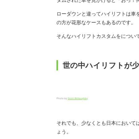
タムされた車を見かけると「おっ！
ローダウンと違ってハイリフトは車
の方が花形なケースもあるのです。
そんなハイリフトカスタムをについ
世の中ハイリフトが
Photo by
Scott Willoughby
それでも、少なくとも日本において
ょう。