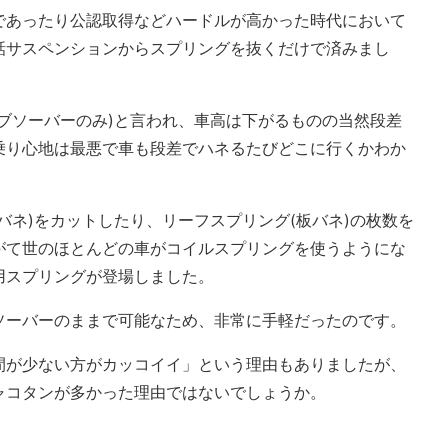
であったり公認取得などハードルが高かった時代において
話サスペンションからスプリングを抜くだけで済みまし
ブソーバーのみ)と言われ、車高は下がるものの当然段差
乗り心地は最悪で車も段差でハネるたびどこに行くかわか
バネ)をカットしたり、リーフスプリング(板バネ)の枚数を
がて世のほとんどの車がコイルスプリングを使うようにな
用スプリングが登場しました。
ソーバーのままで可能なため、非常に手軽だったのです。
間が少ない方がカッコイイ」という理由もありましたが、
ャコタンが多かった理由ではないでしょうか。