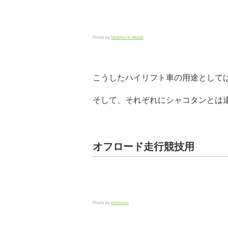
Photo by
Mobilus In Mobili
こうしたハイリフト車の用途として
そして、それぞれにシャコタンとは
オフロード走行競技用
Photo by
elminium