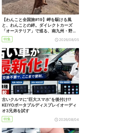
【わんこと全国旅#19】岬を駆ける風
と、わんことの絆。ダイレクトカーズ
「オーステリア」で巡る、南九州・野…
特集
2026/08/05
古いクルマに“巨大スマホ”を後付け!?
KEIYOポータブルディスプレイオーディ
オ3兄弟を試す
特集
2026/08/04