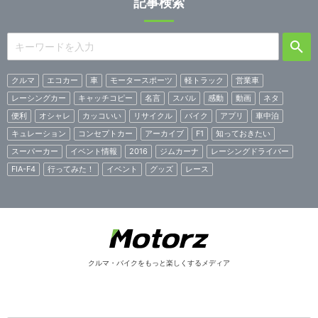
記事検索
クルマ
エコカー
車
モータースポーツ
軽トラック
営業車
レーシングカー
キャッチコピー
名言
スバル
感動
動画
ネタ
便利
オシャレ
カッコいい
リサイクル
バイク
アプリ
車中泊
キュレーション
コンセプトカー
アーカイブ
F1
知っておきたい
スーパーカー
イベント情報
2016
ジムカーナ
レーシングドライバー
FIA-F4
行ってみた！
イベント
グッズ
レース
クルマ・バイクをもっと楽しくするメディア