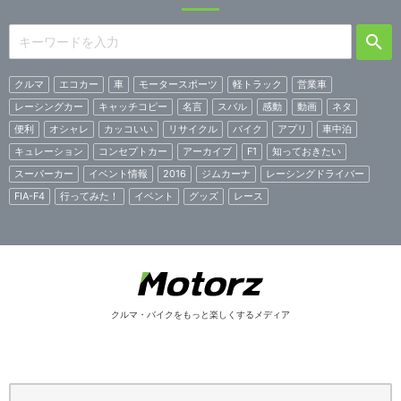
クルマ
エコカー
車
モータースポーツ
軽トラック
営業車
レーシングカー
キャッチコピー
名言
スバル
感動
動画
ネタ
便利
オシャレ
カッコいい
リサイクル
バイク
アプリ
車中泊
キュレーション
コンセプトカー
アーカイブ
F1
知っておきたい
スーパーカー
イベント情報
2016
ジムカーナ
レーシングドライバー
FIA-F4
行ってみた！
イベント
グッズ
レース
クルマ・バイクをもっと楽しくするメディア