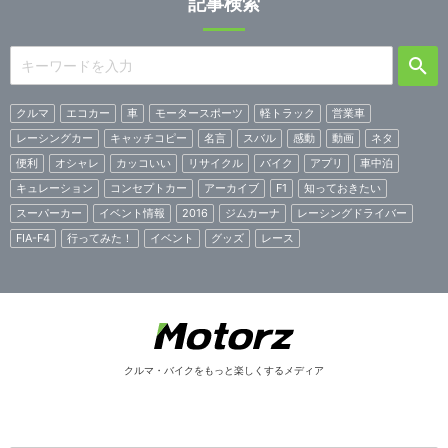
記事検索
クルマ
エコカー
車
モータースポーツ
軽トラック
営業車
レーシングカー
キャッチコピー
名言
スバル
感動
動画
ネタ
便利
オシャレ
カッコいい
リサイクル
バイク
アプリ
車中泊
キュレーション
コンセプトカー
アーカイブ
F1
知っておきたい
スーパーカー
イベント情報
2016
ジムカーナ
レーシングドライバー
FIA-F4
行ってみた！
イベント
グッズ
レース
クルマ・バイクをもっと楽しくするメディア