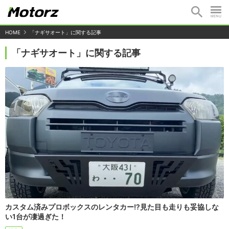
HOME
「ナギサオート」に関する記事
「ナギサオート」に関する記事
カスタム済みプロボックスのレンタカー!?見た目も走りも妥協しな
い1台が凄過ぎた！